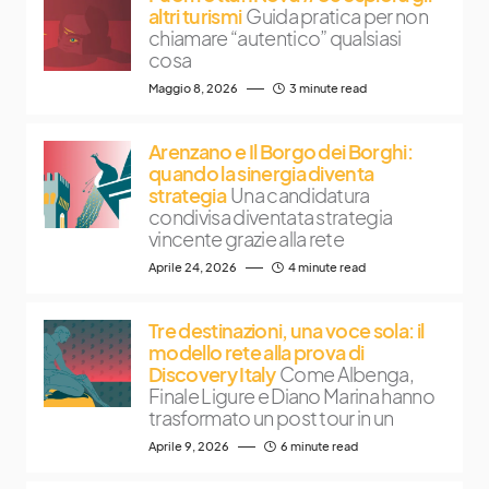
altri turismi
Guida pratica per non
chiamare “autentico” qualsiasi
cosa
Maggio 8, 2026
3 minute read
Arenzano e Il Borgo dei Borghi:
quando la sinergia diventa
strategia
Una candidatura
condivisa diventata strategia
vincente grazie alla rete
Aprile 24, 2026
4 minute read
Tre destinazioni, una voce sola: il
modello rete alla prova di
Discovery Italy
Come Albenga,
Finale Ligure e Diano Marina hanno
trasformato un post tour in un
Aprile 9, 2026
6 minute read