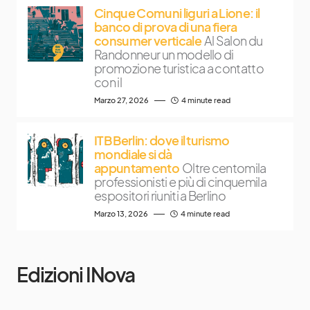
Cinque Comuni liguri a Lione: il
banco di prova di una fiera
consumer verticale
Al Salon du
Randonneur un modello di
promozione turistica a contatto
con il
Marzo 27, 2026
4 minute read
ITB Berlin: dove il turismo
mondiale si dà
appuntamento
Oltre centomila
professionisti e più di cinquemila
espositori riuniti a Berlino
Marzo 13, 2026
4 minute read
Edizioni INova