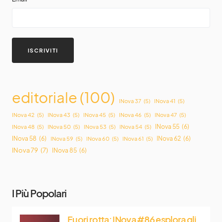
editoriale
(100)
INova 37
(5)
INova 41
(5)
INova 42
(5)
INova 43
(5)
INova 45
(5)
INova 46
(5)
INova 47
(5)
INova 55
(6)
INova 48
(5)
INova 50
(5)
INova 53
(5)
INova 54
(5)
INova 58
(6)
INova 62
(6)
INova 59
(5)
INova 60
(5)
INova 61
(5)
INova 79
(7)
INova 85
(6)
I Più Popolari
Fuori rotta: INova #86 esplora gli