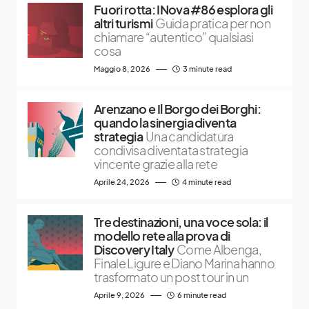
Fuori rotta: INova #86 esplora gli
altri turismi
Guida pratica per non
chiamare “autentico” qualsiasi
cosa
Maggio 8, 2026
3 minute read
Arenzano e Il Borgo dei Borghi:
quando la sinergia diventa
strategia
Una candidatura
condivisa diventata strategia
vincente grazie alla rete
Aprile 24, 2026
4 minute read
Tre destinazioni, una voce sola: il
modello rete alla prova di
Discovery Italy
Come Albenga,
Finale Ligure e Diano Marina hanno
trasformato un post tour in un
Aprile 9, 2026
6 minute read