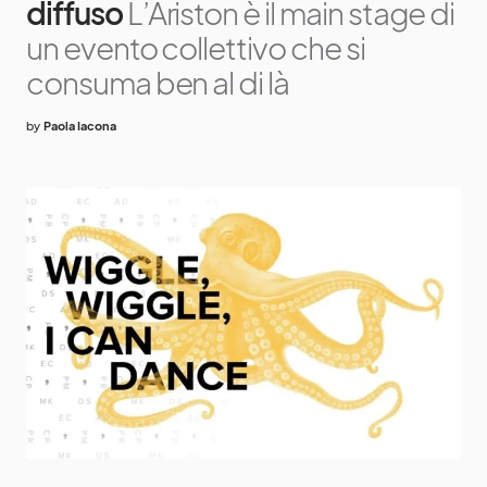
diffuso
L’Ariston è il main stage di
un evento collettivo che si
consuma ben al di là
by
Paola Iacona