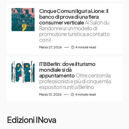
Cinque Comuni liguri a Lione: il
banco di prova di una fiera
consumer verticale
Al Salon du
Randonneur un modello di
promozione turistica a contatto
con il
Marzo 27, 2026
4 minute read
ITB Berlin: dove il turismo
mondiale si dà
appuntamento
Oltre centomila
professionisti e più di cinquemila
espositori riuniti a Berlino
Marzo 13, 2026
4 minute read
Edizioni INova