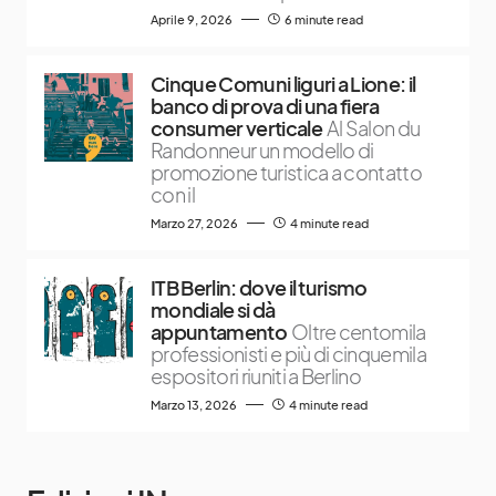
Aprile 9, 2026
6 minute read
Cinque Comuni liguri a Lione: il
banco di prova di una fiera
consumer verticale
Al Salon du
Randonneur un modello di
promozione turistica a contatto
con il
Marzo 27, 2026
4 minute read
ITB Berlin: dove il turismo
mondiale si dà
appuntamento
Oltre centomila
professionisti e più di cinquemila
espositori riuniti a Berlino
Marzo 13, 2026
4 minute read