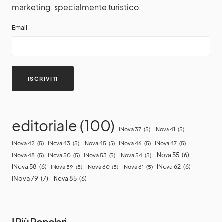
marketing, specialmente turistico.
Email
editoriale
(100)
INova 37
(5)
INova 41
(5)
INova 42
(5)
INova 43
(5)
INova 45
(5)
INova 46
(5)
INova 47
(5)
INova 55
(6)
INova 48
(5)
INova 50
(5)
INova 53
(5)
INova 54
(5)
INova 58
(6)
INova 62
(6)
INova 59
(5)
INova 60
(5)
INova 61
(5)
INova 79
(7)
INova 85
(6)
I Più Popolari