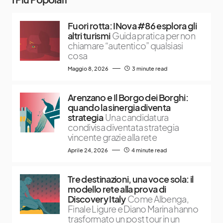
Fuori rotta: INova #86 esplora gli
altri turismi
Guida pratica per non
chiamare “autentico” qualsiasi
cosa
Maggio 8, 2026
3 minute read
Arenzano e Il Borgo dei Borghi:
quando la sinergia diventa
strategia
Una candidatura
condivisa diventata strategia
vincente grazie alla rete
Aprile 24, 2026
4 minute read
Tre destinazioni, una voce sola: il
modello rete alla prova di
Discovery Italy
Come Albenga,
Finale Ligure e Diano Marina hanno
trasformato un post tour in un