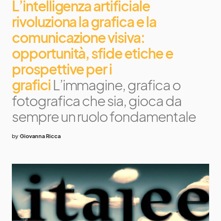
L’intelligenza artificiale
rivoluziona la grafica e la
comunicazione visiva:
opportunità, sfide etiche e
prospettive per i
grafici
L’immagine, grafica o
fotografica che sia, gioca da
sempre un ruolo fondamentale
by
Giovanna Ricca