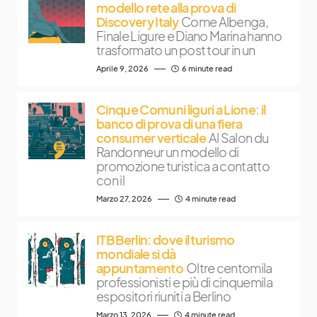
modello rete alla prova di
Discovery Italy
Come Albenga,
Finale Ligure e Diano Marina hanno
trasformato un post tour in un
Aprile 9, 2026
6 minute read
Cinque Comuni liguri a Lione: il
banco di prova di una fiera
consumer verticale
Al Salon du
Randonneur un modello di
promozione turistica a contatto
con il
Marzo 27, 2026
4 minute read
ITB Berlin: dove il turismo
mondiale si dà
appuntamento
Oltre centomila
professionisti e più di cinquemila
espositori riuniti a Berlino
Marzo 13, 2026
4 minute read