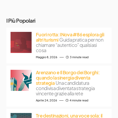
I Più Popolari
Fuori rotta: INova #86 esplora gli
altri turismi
Guida pratica per non
chiamare “autentico” qualsiasi
cosa
Maggio 8, 2026
3 minute read
Arenzano e Il Borgo dei Borghi:
quando la sinergia diventa
strategia
Una candidatura
condivisa diventata strategia
vincente grazie alla rete
Aprile 24, 2026
4 minute read
Tre destinazioni, una voce sola: il