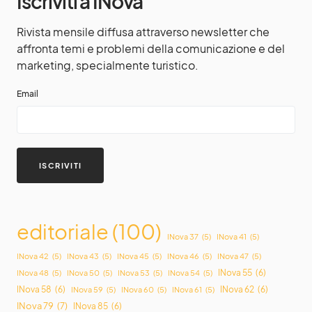
Iscriviti a INova
Rivista mensile diffusa attraverso newsletter che
affronta temi e problemi della comunicazione e del
marketing, specialmente turistico.
Email
editoriale
(100)
INova 37
(5)
INova 41
(5)
INova 42
(5)
INova 43
(5)
INova 45
(5)
INova 46
(5)
INova 47
(5)
INova 55
(6)
INova 48
(5)
INova 50
(5)
INova 53
(5)
INova 54
(5)
INova 58
(6)
INova 62
(6)
INova 59
(5)
INova 60
(5)
INova 61
(5)
INova 79
(7)
INova 85
(6)