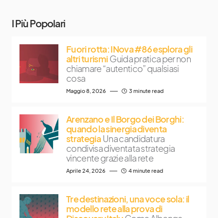
I Più Popolari
Fuori rotta: INova #86 esplora gli
altri turismi
Guida pratica per non
chiamare “autentico” qualsiasi
cosa
Maggio 8, 2026
3 minute read
Arenzano e Il Borgo dei Borghi:
quando la sinergia diventa
strategia
Una candidatura
condivisa diventata strategia
vincente grazie alla rete
Aprile 24, 2026
4 minute read
Tre destinazioni, una voce sola: il
modello rete alla prova di