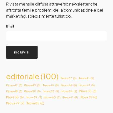
Rivista mensile diffusa attraverso newsletter che
affronta temi e problemi della comunicazione e del
marketing, specialmente turistico.
Email
editoriale
(100)
INova 37
(5)
INova 41
(5)
INova 42
(5)
INova 43
(5)
INova 45
(5)
INova 46
(5)
INova 47
(5)
INova 55
(6)
INova 48
(5)
INova 50
(5)
INova 53
(5)
INova 54
(5)
INova 58
(6)
INova 62
(6)
INova 59
(5)
INova 60
(5)
INova 61
(5)
INova 79
(7)
INova 85
(6)