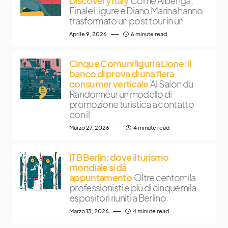
Discovery Italy
Come Albenga,
Finale Ligure e Diano Marina hanno
trasformato un post tour in un
Aprile 9, 2026
6 minute read
Cinque Comuni liguri a Lione: il
banco di prova di una fiera
consumer verticale
Al Salon du
Randonneur un modello di
promozione turistica a contatto
con il
Marzo 27, 2026
4 minute read
ITB Berlin: dove il turismo
mondiale si dà
appuntamento
Oltre centomila
professionisti e più di cinquemila
espositori riuniti a Berlino
Marzo 13, 2026
4 minute read