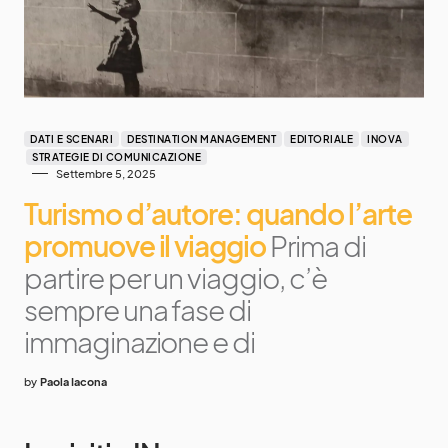
DATI E SCENARI
DESTINATION MANAGEMENT
EDITORIALE
INOVA
STRATEGIE DI COMUNICAZIONE
Settembre 5, 2025
Turismo d’autore: quando l’arte
promuove il viaggio
Prima di
partire per un viaggio, c’è
sempre una fase di
immaginazione e di
by
Paola Iacona