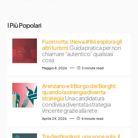
I Più Popolari
Fuori rotta: INova #86 esplora gli
altri turismi
Guida pratica per non
chiamare “autentico” qualsiasi
cosa
Maggio 8, 2026
3 minute read
Arenzano e Il Borgo dei Borghi:
quando la sinergia diventa
strategia
Una candidatura
condivisa diventata strategia
vincente grazie alla rete
Aprile 24, 2026
4 minute read
Tre destinazioni, una voce sola: il