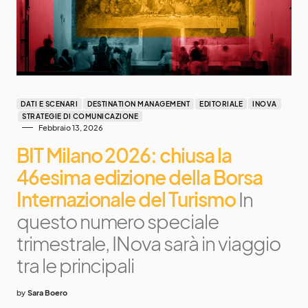
DATI E SCENARI
DESTINATION MANAGEMENT
EDITORIALE
INOVA
STRATEGIE DI COMUNICAZIONE
Febbraio 13, 2026
BIT Milano 2026: chiusa la
46esima edizione della Borsa
Internazionale del Turismo
In
questo numero speciale
trimestrale, INova sarà in viaggio
tra le principali
by
Sara Boero