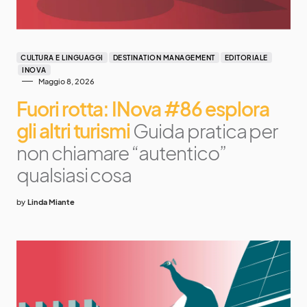
CULTURA E LINGUAGGI
DESTINATION MANAGEMENT
EDITORIALE
INOVA
Maggio 8, 2026
Fuori rotta: INova #86 esplora
gli altri turismi
Guida pratica per
non chiamare “autentico”
qualsiasi cosa
by
Linda Miante