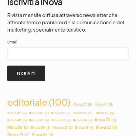
Iscriviti a INova
Rivista mensile diffusa attraverso newsletter che
affronta temi e problemi della comunicazione e del
marketing, specialmente turistico.
Email
editoriale
(100)
INova 37
(5)
INova 41
(5)
INova 42
(5)
INova 43
(5)
INova 45
(5)
INova 46
(5)
INova 47
(5)
INova 55
(6)
INova 48
(5)
INova 50
(5)
INova 53
(5)
INova 54
(5)
INova 58
(6)
INova 62
(6)
INova 59
(5)
INova 60
(5)
INova 61
(5)
INova 79
(7)
INova 85
(6)