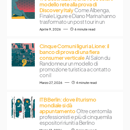
modello rete alla prova di
Discovery Italy
Come Albenga,
Finale Ligure e Diano Marina hanno
trasformato un post tour in un
Aprile 9, 2026
6 minute read
Cinque Comuni liguri a Lione: il
banco di prova di una fiera
consumer verticale
Al Salon du
Randonneur un modello di
promozione turistica a contatto
con il
Marzo 27, 2026
4 minute read
ITB Berlin: dove il turismo
mondiale si dà
appuntamento
Oltre centomila
professionisti e più di cinquemila
espositori riuniti a Berlino