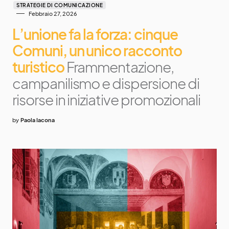
STRATEGIE DI COMUNICAZIONE
Febbraio 27, 2026
L’unione fa la forza: cinque
Comuni, un unico racconto
turistico
Frammentazione,
campanilismo e dispersione di
risorse in iniziative promozionali
by
Paola Iacona