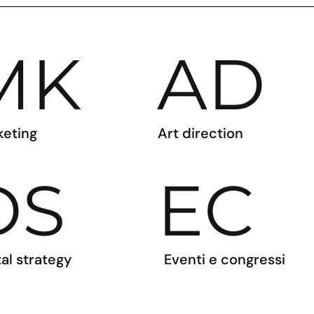
MK
AD
keting
Art direction
DS
EC
tal strategy
Eventi e congressi