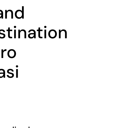
rand
estination
tro
asi