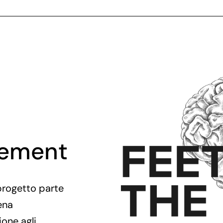
gement
progetto parte
ena
one agli