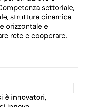
Competenza settoriale,
le, struttura dinamica,
ne orizzontale e
fare rete e cooperare.
i è innovatori,
si innova.