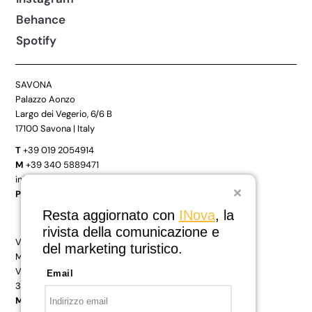
Behance
Spotify
SAVONA
Palazzo Aonzo
Largo dei Vegerio, 6/6 B
17100 Savona | Italy
T
+39 019 2054914
M
+39 340 5889471
info@studiowiki.it
PEC
studiowiki@pec.it
Resta aggiornato con
INova
, la
rivista della comunicazione e
VENEZIA – MESTRE
del marketing turistico.
M9 – Business Center
Via Poerio 24
Email
30171 Venezia Mestre | Italy
M
+39 340 5889471