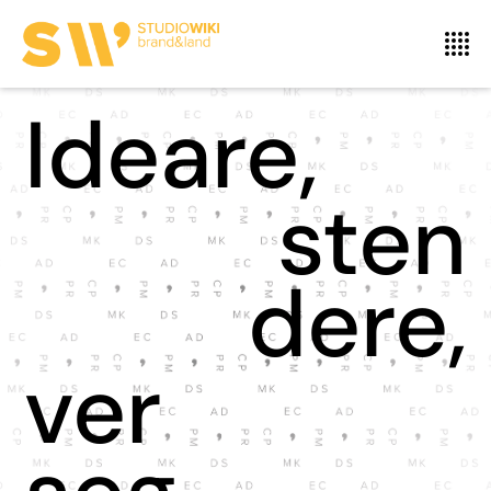
Ideare,
sten
dere,
ver