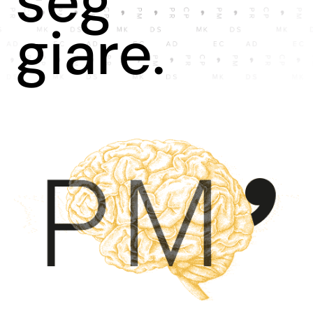
seg
giare.