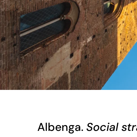
Albenga.
Social st