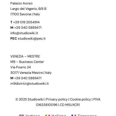
Palazzo Aonzo
Largo dei Vegerio, 6/6 B
17100 Savona | Italy
T
+39 019 2054914
M
+39 340 5889471
info@studiowiki.it
PEC
studiowiki@pec.it
VENEZIA – MESTRE
M9 – Business Center
Via Poerio 24
30171 Venezia Mestre | Italy
M
+39 340 5889471
m9district@studiowiki.it
© 2025 Studiowiki |
Privacy policy
|
Cookie policy
| PIVA
01633810096 | CD M5UXCR1