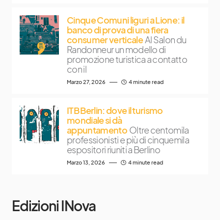
Cinque Comuni liguri a Lione: il
banco di prova di una fiera
consumer verticale
Al Salon du
Randonneur un modello di
promozione turistica a contatto
con il
Marzo 27, 2026
4 minute read
ITB Berlin: dove il turismo
mondiale si dà
appuntamento
Oltre centomila
professionisti e più di cinquemila
espositori riuniti a Berlino
Marzo 13, 2026
4 minute read
Edizioni INova