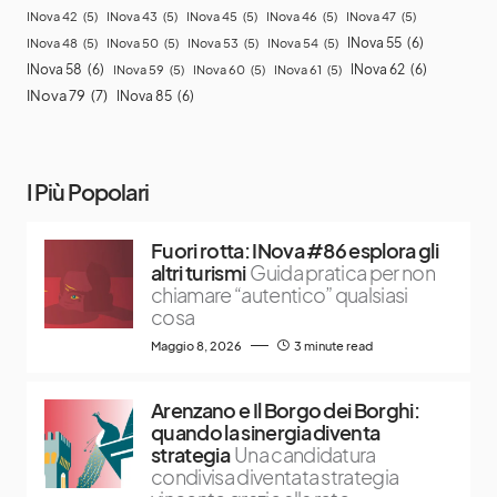
INova 42
(5)
INova 43
(5)
INova 45
(5)
INova 46
(5)
INova 47
(5)
INova 55
(6)
INova 48
(5)
INova 50
(5)
INova 53
(5)
INova 54
(5)
INova 58
(6)
INova 62
(6)
INova 59
(5)
INova 60
(5)
INova 61
(5)
INova 79
(7)
INova 85
(6)
I Più Popolari
Fuori rotta: INova #86 esplora gli
altri turismi
Guida pratica per non
chiamare “autentico” qualsiasi
cosa
Maggio 8, 2026
3 minute read
Arenzano e Il Borgo dei Borghi:
quando la sinergia diventa
strategia
Una candidatura
condivisa diventata strategia