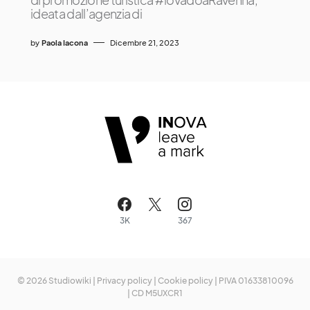
ideata dall’agenzia di
by
Paola Iacona
Dicembre 21, 2023
3K
367
© 2026 Studiowiki |
Privacy policy
|
Cookie policy
| PIVA 01633810096
| CD M5UXCR1