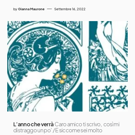
by
Gianna Maurone
Settembre 16, 2022
L’anno che verrà
Caro amico ti scrivo, così mi
distraggo un po’ / E siccome sei molto