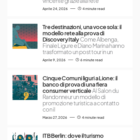
vincente grazie alla rete
Aprile 24, 2026
4 minute read
Tre destinazioni, una voce sola: il
modello rete alla prova di
Discovery Italy
Come Albenga,
Finale Ligure e Diano Marina hanno
trasformato un post tour in un
Aprile 9, 2026
6 minute read
Cinque Comuni liguri a Lione: il
banco di prova di una fiera
consumer verticale
Al Salon du
Randonneur un modello di
promozione turistica a contatto
con il
Marzo 27, 2026
4 minute read
ITB Berlin: dove il turismo