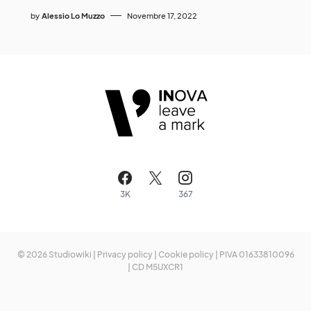
by
Alessio Lo Muzzo
Novembre 17, 2022
3K
367
© 2026 Studiowiki |
Privacy policy
|
Cookie policy
| PIVA 01633810096
| CD M5UXCR1