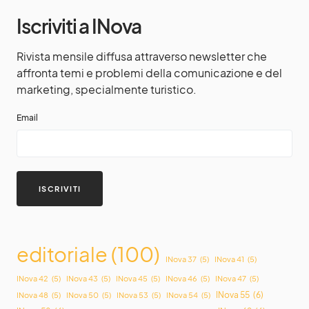
Iscriviti a INova
Rivista mensile diffusa attraverso newsletter che
affronta temi e problemi della comunicazione e del
marketing, specialmente turistico.
Email
editoriale
(100)
INova 37
(5)
INova 41
(5)
INova 42
(5)
INova 43
(5)
INova 45
(5)
INova 46
(5)
INova 47
(5)
INova 55
(6)
INova 48
(5)
INova 50
(5)
INova 53
(5)
INova 54
(5)