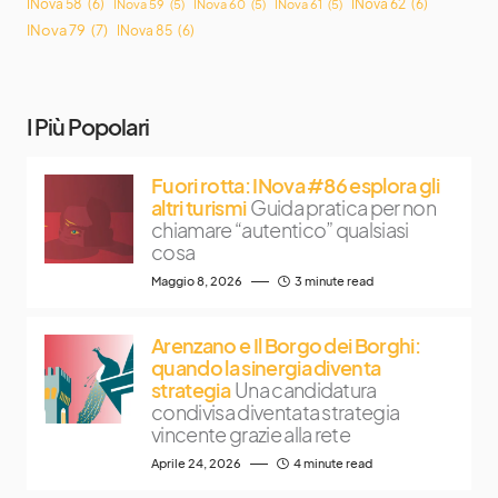
INova 58
(6)
INova 62
(6)
INova 59
(5)
INova 60
(5)
INova 61
(5)
INova 79
(7)
INova 85
(6)
I Più Popolari
Fuori rotta: INova #86 esplora gli
altri turismi
Guida pratica per non
chiamare “autentico” qualsiasi
cosa
Maggio 8, 2026
3 minute read
Arenzano e Il Borgo dei Borghi:
quando la sinergia diventa
strategia
Una candidatura
condivisa diventata strategia
vincente grazie alla rete
Aprile 24, 2026
4 minute read