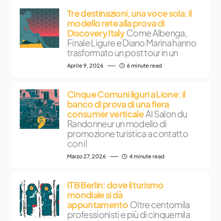
Tre destinazioni, una voce sola: il
modello rete alla prova di
Discovery Italy
Come Albenga,
Finale Ligure e Diano Marina hanno
trasformato un post tour in un
Aprile 9, 2026
6 minute read
Cinque Comuni liguri a Lione: il
banco di prova di una fiera
consumer verticale
Al Salon du
Randonneur un modello di
promozione turistica a contatto
con il
Marzo 27, 2026
4 minute read
ITB Berlin: dove il turismo
mondiale si dà
appuntamento
Oltre centomila
professionisti e più di cinquemila