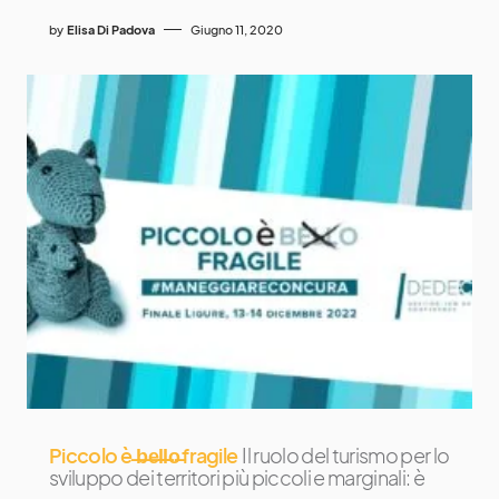
by
Elisa Di Padova
Giugno 11, 2020
Piccolo è ̶b̶e̶l̶l̶o̶ fragile
Il ruolo del turismo per lo
sviluppo dei territori più piccoli e marginali: è