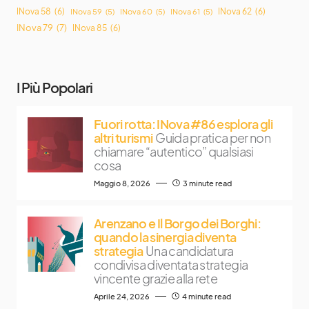
INova 58
(6)
INova 62
(6)
INova 59
(5)
INova 60
(5)
INova 61
(5)
INova 79
(7)
INova 85
(6)
I Più Popolari
Fuori rotta: INova #86 esplora gli
altri turismi
Guida pratica per non
chiamare “autentico” qualsiasi
cosa
Maggio 8, 2026
3 minute read
Arenzano e Il Borgo dei Borghi:
quando la sinergia diventa
strategia
Una candidatura
condivisa diventata strategia
vincente grazie alla rete
Aprile 24, 2026
4 minute read