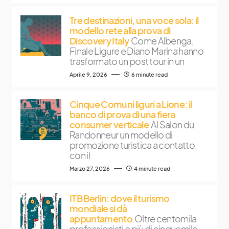
Tre destinazioni, una voce sola: il
modello rete alla prova di
Discovery Italy
Come Albenga,
Finale Ligure e Diano Marina hanno
trasformato un post tour in un
Aprile 9, 2026
6 minute read
Cinque Comuni liguri a Lione: il
banco di prova di una fiera
consumer verticale
Al Salon du
Randonneur un modello di
promozione turistica a contatto
con il
Marzo 27, 2026
4 minute read
ITB Berlin: dove il turismo
mondiale si dà
appuntamento
Oltre centomila
professionisti e più di cinquemila