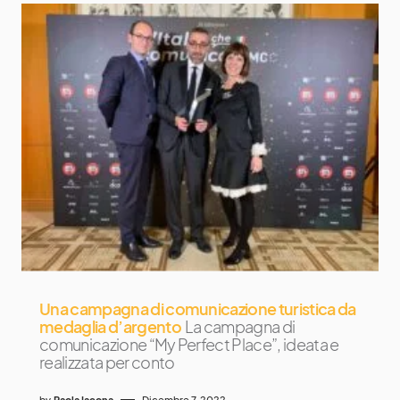
Una campagna di comunicazione turistica da
medaglia d’argento
La campagna di
comunicazione “My Perfect Place”, ideata e
realizzata per conto
by
Paola Iacona
Dicembre 7, 2022