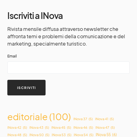
Iscriviti a INova
Rivista mensile diffusa attraverso newsletter che
affronta temi e problemi della comunicazione e del
marketing, specialmente turistico.
Email
editoriale
(100)
INova 37
(5)
INova 41
(5)
INova 42
(5)
INova 43
(5)
INova 45
(5)
INova 46
(5)
INova 47
(5)
INova 55
(6)
INova 48
(5)
INova 50
(5)
INova 53
(5)
INova 54
(5)