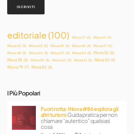
editoriale
(100)
INova 37
(5)
INova 41
(5)
INova 42
(5)
INova 43
(5)
INova 45
(5)
INova 46
(5)
INova 47
(5)
INova 55
(6)
INova 48
(5)
INova 50
(5)
INova 53
(5)
INova 54
(5)
INova 58
(6)
INova 62
(6)
INova 59
(5)
INova 60
(5)
INova 61
(5)
INova 79
(7)
INova 85
(6)
I Più Popolari
Fuori rotta: INova #86 esplora gli
altri turismi
Guida pratica per non
chiamare “autentico” qualsiasi
cosa