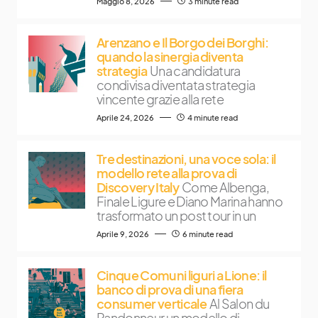
Maggio 8, 2026
3 minute read
Arenzano e Il Borgo dei Borghi:
quando la sinergia diventa
strategia
Una candidatura
condivisa diventata strategia
vincente grazie alla rete
Aprile 24, 2026
4 minute read
Tre destinazioni, una voce sola: il
modello rete alla prova di
Discovery Italy
Come Albenga,
Finale Ligure e Diano Marina hanno
trasformato un post tour in un
Aprile 9, 2026
6 minute read
Cinque Comuni liguri a Lione: il
banco di prova di una fiera
consumer verticale
Al Salon du
Randonneur un modello di