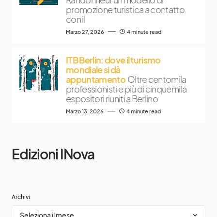
promozione turistica a contatto
con il
Marzo 27, 2026
4 minute read
ITB Berlin: dove il turismo
mondiale si dà
appuntamento
Oltre centomila
professionisti e più di cinquemila
espositori riuniti a Berlino
Marzo 13, 2026
4 minute read
Edizioni INova
Archivi