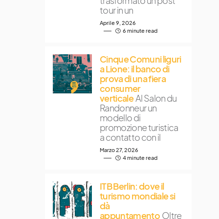
trasformato un post
tour in un
Aprile 9, 2026
6 minute read
Cinque Comuni liguri
a Lione: il banco di
prova di una fiera
consumer
verticale
Al Salon du
Randonneur un
modello di
promozione turistica
a contatto con il
Marzo 27, 2026
4 minute read
ITB Berlin: dove il
turismo mondiale si
dà
appuntamento
Oltre