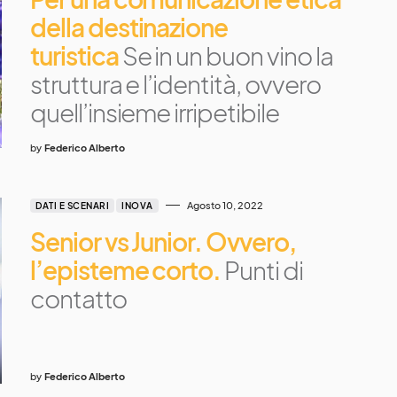
della destinazione
turistica
Se in un buon vino la
struttura e l’identità, ovvero
quell’insieme irripetibile
by
Federico Alberto
Agosto 10, 2022
DATI E SCENARI
INOVA
Senior vs Junior. Ovvero,
l’episteme corto.
Punti di
contatto
by
Federico Alberto