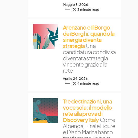
Maggio 8, 2026
3 minute read
Arenzano e Il Borgo
dei Borghi: quando la
sinergia diventa
strategia
Una
candidatura condivisa
diventata strategia
vincente grazie alla
rete
Aprile 24, 2026
4 minute read
Tre destinazioni, una
voce sola: il modello
rete alla prova di
Discovery Italy
Come
Albenga, Finale Ligure
e Diano Marina hanno