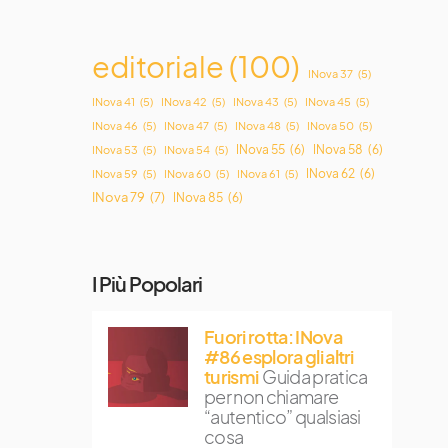
editoriale
(100)
INova 37
(5)
INova 41
(5)
INova 42
(5)
INova 43
(5)
INova 45
(5)
INova 46
(5)
INova 47
(5)
INova 48
(5)
INova 50
(5)
INova 55
(6)
INova 58
(6)
INova 53
(5)
INova 54
(5)
INova 62
(6)
INova 59
(5)
INova 60
(5)
INova 61
(5)
INova 79
(7)
INova 85
(6)
I Più Popolari
Fuori rotta: INova
#86 esplora gli altri
turismi
Guida pratica
per non chiamare
“autentico” qualsiasi
cosa