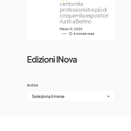
centomila
professionisti e più di
cinquemila espositori
riuniti a Berlino
Marzo 13, 2026
4 minute read
Edizioni INova
Archivi