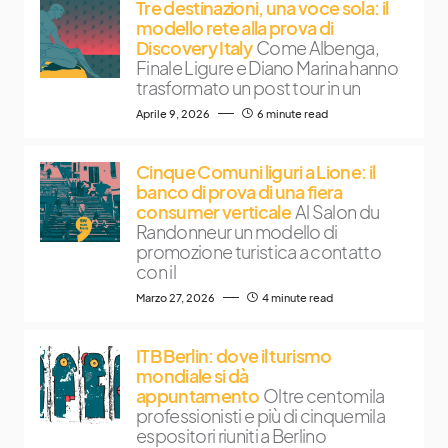
Tre destinazioni, una voce sola: il
modello rete alla prova di
Discovery Italy
Come Albenga,
Finale Ligure e Diano Marina hanno
trasformato un post tour in un
Aprile 9, 2026
6 minute read
Cinque Comuni liguri a Lione: il
banco di prova di una fiera
consumer verticale
Al Salon du
Randonneur un modello di
promozione turistica a contatto
con il
Marzo 27, 2026
4 minute read
ITB Berlin: dove il turismo
mondiale si dà
appuntamento
Oltre centomila
professionisti e più di cinquemila
espositori riuniti a Berlino