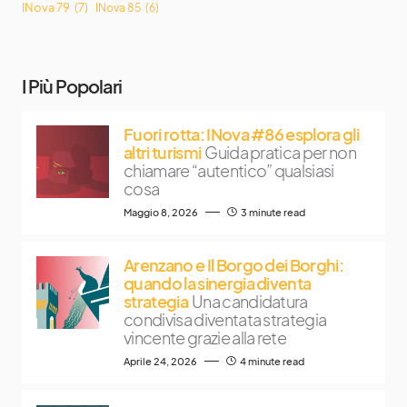
INova 79
(7)
INova 85
(6)
I Più Popolari
Fuori rotta: INova #86 esplora gli
altri turismi
Guida pratica per non
chiamare “autentico” qualsiasi
cosa
Maggio 8, 2026
3 minute read
Arenzano e Il Borgo dei Borghi:
quando la sinergia diventa
strategia
Una candidatura
condivisa diventata strategia
vincente grazie alla rete
Aprile 24, 2026
4 minute read