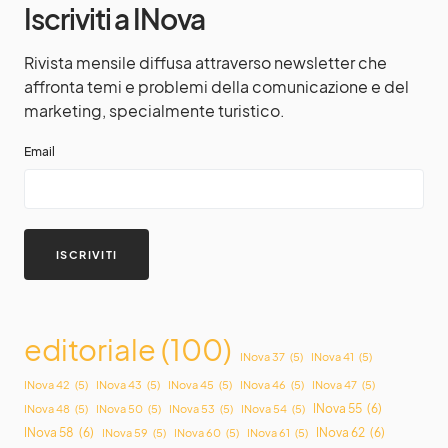
Iscriviti a INova
Rivista mensile diffusa attraverso newsletter che
affronta temi e problemi della comunicazione e del
marketing, specialmente turistico.
Email
editoriale
(100)
INova 37
(5)
INova 41
(5)
INova 42
(5)
INova 43
(5)
INova 45
(5)
INova 46
(5)
INova 47
(5)
INova 55
(6)
INova 48
(5)
INova 50
(5)
INova 53
(5)
INova 54
(5)
INova 58
(6)
INova 62
(6)
INova 59
(5)
INova 60
(5)
INova 61
(5)