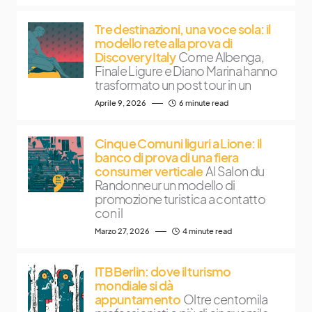
Tre destinazioni, una voce sola: il
modello rete alla prova di
Discovery Italy
Come Albenga,
Finale Ligure e Diano Marina hanno
trasformato un post tour in un
Aprile 9, 2026
6 minute read
Cinque Comuni liguri a Lione: il
banco di prova di una fiera
consumer verticale
Al Salon du
Randonneur un modello di
promozione turistica a contatto
con il
Marzo 27, 2026
4 minute read
ITB Berlin: dove il turismo
mondiale si dà
appuntamento
Oltre centomila