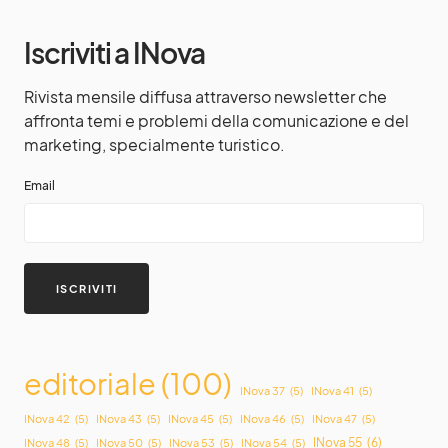
Iscriviti a INova
Rivista mensile diffusa attraverso newsletter che
affronta temi e problemi della comunicazione e del
marketing, specialmente turistico.
Email
editoriale
(100)
INova 37
(5)
INova 41
(5)
INova 42
(5)
INova 43
(5)
INova 45
(5)
INova 46
(5)
INova 47
(5)
INova 55
(6)
INova 48
(5)
INova 50
(5)
INova 53
(5)
INova 54
(5)