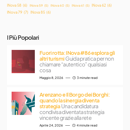
INova 58
(6)
INova 62
(6)
INova 59
(5)
INova 60
(5)
INova 61
(5)
INova 79
(7)
INova 85
(6)
I Più Popolari
Fuori rotta: INova #86 esplora gli
altri turismi
Guida pratica per non
chiamare “autentico” qualsiasi
cosa
Maggio 8, 2026
3 minute read
Arenzano e Il Borgo dei Borghi:
quando la sinergia diventa
strategia
Una candidatura
condivisa diventata strategia
vincente grazie alla rete
Aprile 24, 2026
4 minute read