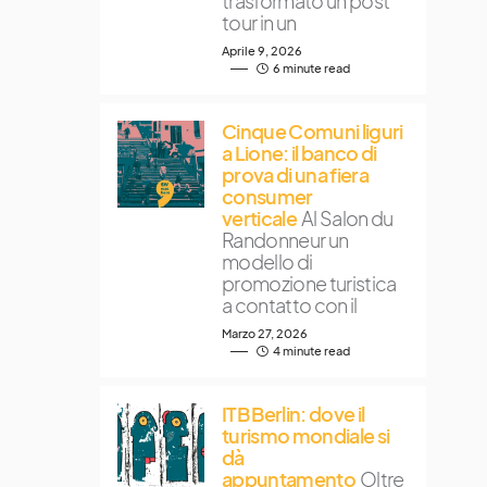
trasformato un post
tour in un
Aprile 9, 2026
6 minute read
Cinque Comuni liguri
a Lione: il banco di
prova di una fiera
consumer
verticale
Al Salon du
Randonneur un
modello di
promozione turistica
a contatto con il
Marzo 27, 2026
4 minute read
ITB Berlin: dove il
turismo mondiale si
dà
appuntamento
Oltre