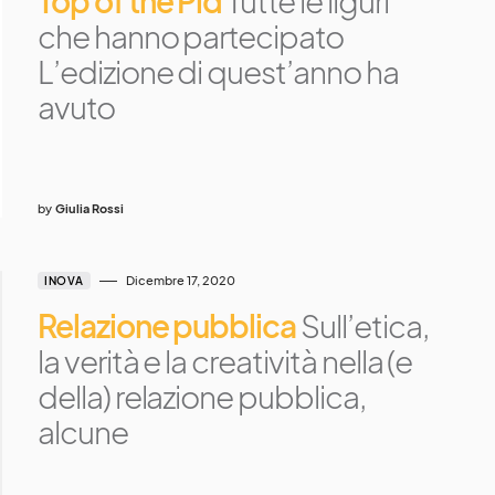
Top of the Pid
Tutte le liguri
che hanno partecipato
L’edizione di quest’anno ha
avuto
by
Giulia Rossi
Dicembre 17, 2020
INOVA
Relazione pubblica
Sull’etica,
la verità e la creatività nella (e
della) relazione pubblica,
alcune