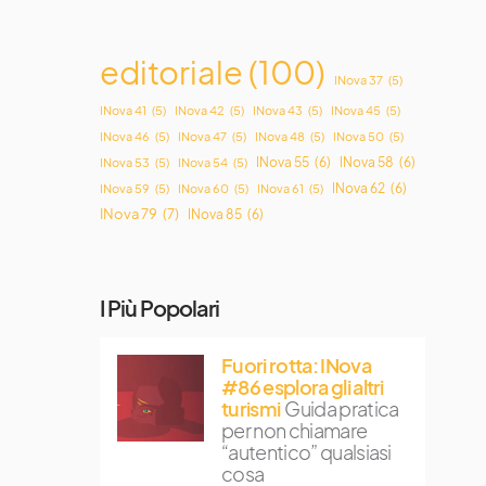
editoriale
(100)
INova 37
(5)
INova 41
(5)
INova 42
(5)
INova 43
(5)
INova 45
(5)
INova 46
(5)
INova 47
(5)
INova 48
(5)
INova 50
(5)
INova 55
(6)
INova 58
(6)
INova 53
(5)
INova 54
(5)
INova 62
(6)
INova 59
(5)
INova 60
(5)
INova 61
(5)
INova 79
(7)
INova 85
(6)
I Più Popolari
Fuori rotta: INova
#86 esplora gli altri
turismi
Guida pratica
per non chiamare
“autentico” qualsiasi
cosa