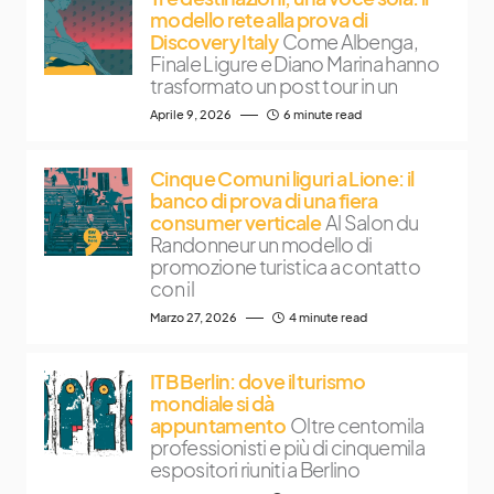
modello rete alla prova di
Discovery Italy
Come Albenga,
Finale Ligure e Diano Marina hanno
trasformato un post tour in un
Aprile 9, 2026
6 minute read
Cinque Comuni liguri a Lione: il
banco di prova di una fiera
consumer verticale
Al Salon du
Randonneur un modello di
promozione turistica a contatto
con il
Marzo 27, 2026
4 minute read
ITB Berlin: dove il turismo
mondiale si dà
appuntamento
Oltre centomila
professionisti e più di cinquemila
espositori riuniti a Berlino