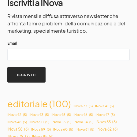
Iscriviti a INova
Rivista mensile diffusa attraverso newsletter che
affronta temi e problemi della comunicazione e del
marketing, specialmente turistico.
Email
editoriale
(100)
INova 37
(5)
INova 41
(5)
INova 42
(5)
INova 43
(5)
INova 45
(5)
INova 46
(5)
INova 47
(5)
INova 55
(6)
INova 48
(5)
INova 50
(5)
INova 53
(5)
INova 54
(5)
INova 58
(6)
INova 62
(6)
INova 59
(5)
INova 60
(5)
INova 61
(5)
INova 79
(7)
INova 85
(6)