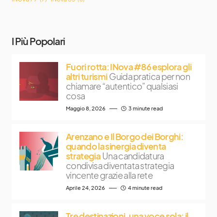
I Più Popolari
Fuori rotta: INova #86 esplora gli
altri turismi
Guida pratica per non
chiamare “autentico” qualsiasi
cosa
Maggio 8, 2026
3 minute read
Arenzano e Il Borgo dei Borghi:
quando la sinergia diventa
strategia
Una candidatura
condivisa diventata strategia
vincente grazie alla rete
Aprile 24, 2026
4 minute read
Tre destinazioni, una voce sola: il