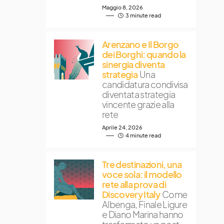
Maggio 8, 2026
3 minute read
Arenzano e Il Borgo
dei Borghi: quando la
sinergia diventa
strategia
Una
candidatura condivisa
diventata strategia
vincente grazie alla
rete
Aprile 24, 2026
4 minute read
Tre destinazioni, una
voce sola: il modello
rete alla prova di
Discovery Italy
Come
Albenga, Finale Ligure
e Diano Marina hanno