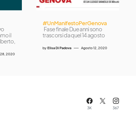
#UnManifestoPerGenova
vo
Fase finale Due anni sono
mo il
trascorsi da quel 14 agosto
lberto,
by
Elisa Di Padova
Agosto 12, 2020
 28, 2020
3K
367