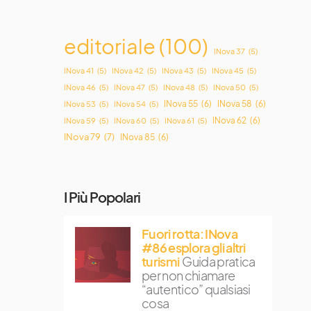
editoriale
(100)
INova 37
(5)
INova 41
(5)
INova 42
(5)
INova 43
(5)
INova 45
(5)
INova 46
(5)
INova 47
(5)
INova 48
(5)
INova 50
(5)
INova 55
(6)
INova 58
(6)
INova 53
(5)
INova 54
(5)
INova 62
(6)
INova 59
(5)
INova 60
(5)
INova 61
(5)
INova 79
(7)
INova 85
(6)
I Più Popolari
Fuori rotta: INova
#86 esplora gli altri
turismi
Guida pratica
per non chiamare
“autentico” qualsiasi
cosa