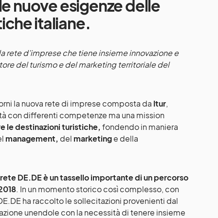
le nuove esigenze delle
tiche italiane.
 la rete d’imprese che tiene insieme innovazione e
ettore del turismo e del marketing territoriale del
orni la nuova rete di imprese composta da
Itur
,
ietà con differenti competenze ma una mission
e le destinazioni turistiche,
fondendo in maniera
el
management,
del
marketing
e della
di rete DE.DE è un tassello importante di un percorso
 2018
. In un momento storico così complesso, con
E.DE ha raccolto le sollecitazioni provenienti dal
zione unendole con la necessità di tenere insieme