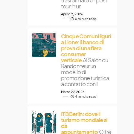
trasformato un post
tour in un
Aprile 9, 2026
6 minute read
Cinque Comuni liguri
a Lione: il banco di
prova di una fiera
consumer
verticale
Al Salon du
Randonneur un
modello di
promozione turistica
a contatto con il
Marzo 27, 2026
4 minute read
ITB Berlin: dove il
turismo mondiale si
dà
appuntamento
Oltre