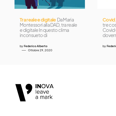
Tra reale e digitale
Da Maria
Covid,
Montessori alla DAD, tra reale
tre cos
e digitale In questo clima
Covid 
inconsueto di
dovern
by
Federico Alberto
by
Federi
Ottobre 29, 2020