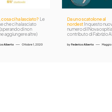
 cosa ci ha lasciato?
Le
Da uno scatolone al
e che ci ha lasciato
nordest
In questo nuo
(sperando di non
numero di INova ospitia
e aggiungere altre)
contributo di Fabrizio A
co Alberto
Ottobre 1, 2020
by
Federico Alberto
Maggio