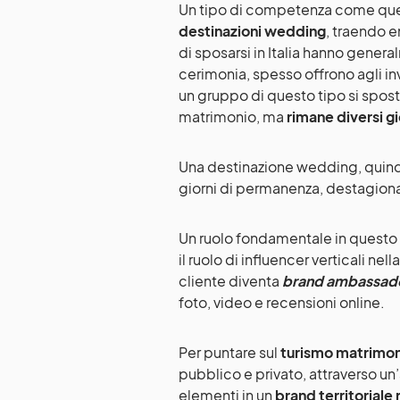
Un tipo di competenza come ques
destinazioni wedding
, traendo e
di sposarsi in Italia hanno gener
cerimonia, spesso offrono agli inv
un gruppo di questo tipo si sposta
matrimonio, ma
rimane diversi gi
Una destinazione wedding, quindi,
giorni di permanenza, destagional
Un ruolo fondamentale in questo
il ruolo di influencer verticali ne
cliente diventa
brand ambassad
foto, video e recensioni online.
Per puntare sul
turismo matrimon
pubblico e privato, attraverso un’a
elementi in un
brand territoriale