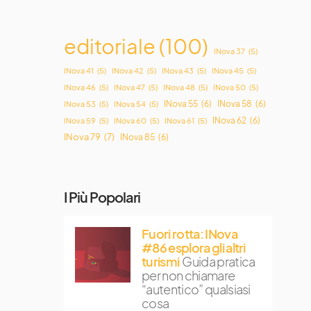
editoriale
(100)
INova 37
(5)
INova 41
(5)
INova 42
(5)
INova 43
(5)
INova 45
(5)
INova 46
(5)
INova 47
(5)
INova 48
(5)
INova 50
(5)
INova 55
(6)
INova 58
(6)
INova 53
(5)
INova 54
(5)
INova 62
(6)
INova 59
(5)
INova 60
(5)
INova 61
(5)
INova 79
(7)
INova 85
(6)
I Più Popolari
Fuori rotta: INova
#86 esplora gli altri
turismi
Guida pratica
per non chiamare
“autentico” qualsiasi
cosa