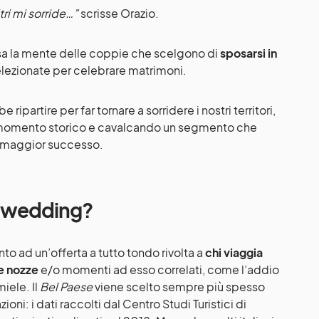
tri mi sorride…”
scrisse Orazio.
rsa la mente delle coppie che scelgono di
sposarsi in
 selezionate per celebrare matrimoni.
ripartire per far tornare a sorridere i nostri territori,
o momento storico e cavalcando un segmento che
e maggior successo.
on wedding?
to ad un’offerta a tutto tondo rivolta a
chi viaggia
ie nozze
e/o momenti ad esso correlati, come l’addio
miele. Il
Bel Paese
viene scelto sempre più spesso
ioni: i dati raccolti dal Centro Studi Turistici di