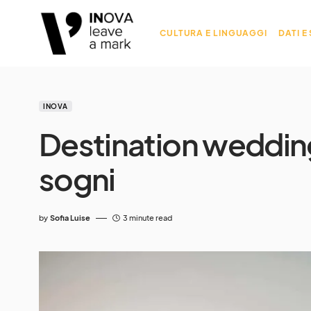
CULTURA E LINGUAGGI
DATI E
INOVA
Destination wedding: 
sogni
by
Sofia Luise
3 minute read