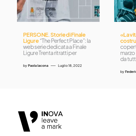
PERSONE. Storie di Finale
«La vi
Ligure
“The Perfect Place”: la
costru
web serie dedicata a Finale
copert
Ligure Trenta ritratti per
marzo 
da tutt
by
Paola Iacona
Luglio 18, 2022
by
Federi