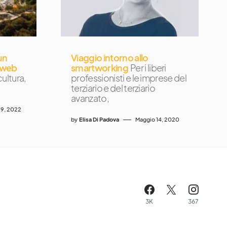
un
Viaggio intorno allo
a web
smartworking
Per i liberi
ultura,
professionisti e le imprese del
terziario e del terziario
avanzato,
19, 2022
by
Elisa Di Padova
Maggio 14, 2020
3K
367