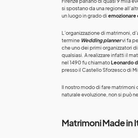
Firenze parlano di quasi 9 mila eve
si spostano da una regione all’alt
un luogo in grado di
emozionare e
L’organizzazione di matrimoni, d’a
termine
Wedding planner
vi fa p
che uno dei primi organizzatori di
qualsiasi. A realizzare infatti il
nel 1490 fu chiamato
Leonardo d
presso il Castello Sforzesco di Mi
Il nostro modo di fare matrimoni 
naturale evoluzione, non si può ne
Matrimoni Made in I