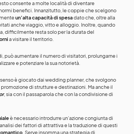
to consente a molte località di diventare
normi benefici. Innanzitutto, le coppie che scelgono
almente
un’alta capacità di spesa
dato che, oltre alla
itati anche viaggio, vitto e alloggio. Inoltre, quando
, difficilmente resta solo per la durata del
orni
a visitare il territorio.
 può aumentare il numero di visitatori, prolungarne i
izzare e potenziare la sua notorietà.
 senso è giocato dai wedding planner, che svolgono
lla promozione di strutture e destinazioni. Ma anche il
or
, sia con il passaparola che con la condivisione di
iale
è necessario introdurre un’azione congiunta di
nalisi dei fattori di attrattiva e la traduzione di questi
 romantico
. Serve insomma una strategia di