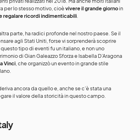
nti privati realizzati nel 2018. Ma anche molti italiani
ra per lo stesso motivo, cioè
vivere il grande giorno
in
 regalare ricordi indimenticabili
.
ltra parte, ha radici profonde nel nostro paese. Se il
ensare agli Stati Uniti, forse vi sorprenderà scoprire
 questo tipo di eventi fu un italiano, e non uno
 matrimonio di Gian Galeazzo Sforza e Isabella D’Aragona
a Vinci
, che organizzò un evento in grande stile
lano.
deriva ancora da quello e, anche se c’è stata una
gare il valore della storicità in questo campo.
taly