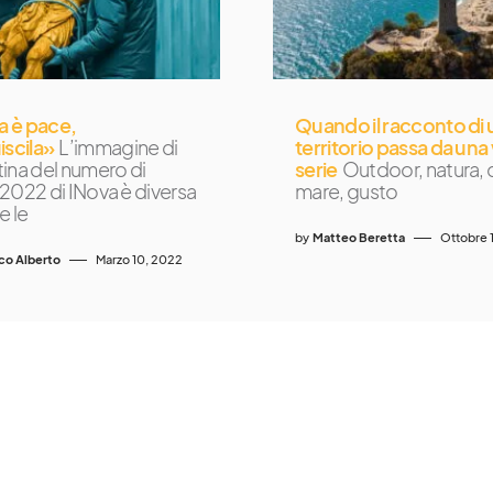
ta è pace,
Quando il racconto di 
iscila»
L’immagine di
territorio passa da un
ina del numero di
serie
Outdoor, natura, c
2022 di INova è diversa
mare, gusto
e le
by
Matteo Beretta
Ottobre 
co Alberto
Marzo 10, 2022