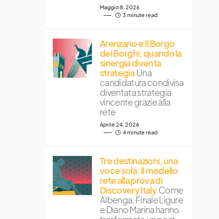
Maggio 8, 2026
3 minute read
Arenzano e Il Borgo
dei Borghi: quando la
sinergia diventa
strategia
Una
candidatura condivisa
diventata strategia
vincente grazie alla
rete
Aprile 24, 2026
4 minute read
Tre destinazioni, una
voce sola: il modello
rete alla prova di
Discovery Italy
Come
Albenga, Finale Ligure
e Diano Marina hanno