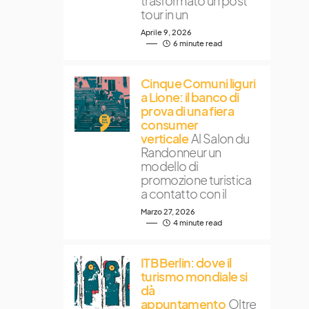
trasformato un post
tour in un
Aprile 9, 2026
6 minute read
Cinque Comuni liguri
a Lione: il banco di
prova di una fiera
consumer
verticale
Al Salon du
Randonneur un
modello di
promozione turistica
a contatto con il
Marzo 27, 2026
4 minute read
ITB Berlin: dove il
turismo mondiale si
dà
appuntamento
Oltre