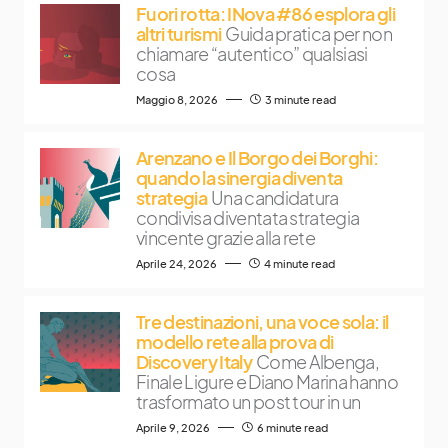
Fuori rotta: INova #86 esplora gli
altri turismi
Guida pratica per non
chiamare “autentico” qualsiasi
cosa
Maggio 8, 2026
3 minute read
Arenzano e Il Borgo dei Borghi:
quando la sinergia diventa
strategia
Una candidatura
condivisa diventata strategia
vincente grazie alla rete
Aprile 24, 2026
4 minute read
Tre destinazioni, una voce sola: il
modello rete alla prova di
Discovery Italy
Come Albenga,
Finale Ligure e Diano Marina hanno
trasformato un post tour in un
Aprile 9, 2026
6 minute read