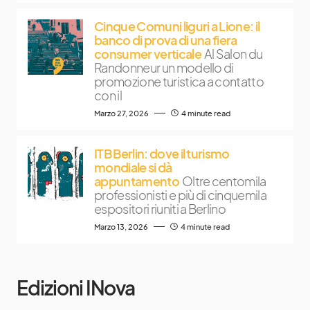
Cinque Comuni liguri a Lione: il
banco di prova di una fiera
consumer verticale
Al Salon du
Randonneur un modello di
promozione turistica a contatto
con il
Marzo 27, 2026
4 minute read
ITB Berlin: dove il turismo
mondiale si dà
appuntamento
Oltre centomila
professionisti e più di cinquemila
espositori riuniti a Berlino
Marzo 13, 2026
4 minute read
Edizioni INova