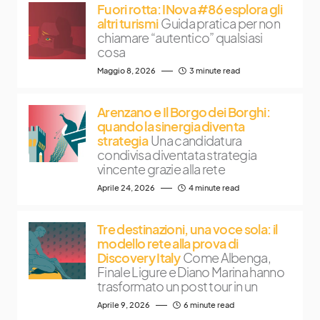
Fuori rotta: INova #86 esplora gli
altri turismi
Guida pratica per non
chiamare “autentico” qualsiasi
cosa
Maggio 8, 2026
3 minute read
Arenzano e Il Borgo dei Borghi:
quando la sinergia diventa
strategia
Una candidatura
condivisa diventata strategia
vincente grazie alla rete
Aprile 24, 2026
4 minute read
Tre destinazioni, una voce sola: il
modello rete alla prova di
Discovery Italy
Come Albenga,
Finale Ligure e Diano Marina hanno
trasformato un post tour in un
Aprile 9, 2026
6 minute read