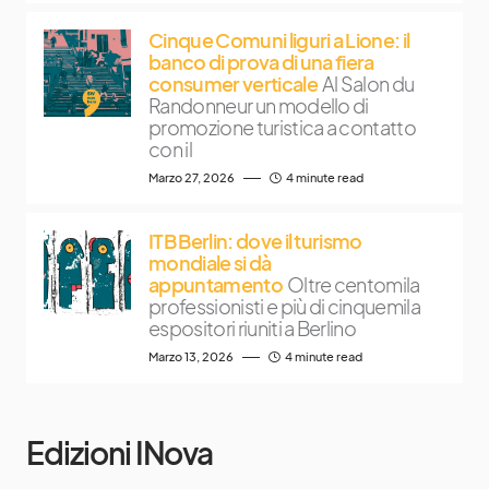
Cinque Comuni liguri a Lione: il
banco di prova di una fiera
consumer verticale
Al Salon du
Randonneur un modello di
promozione turistica a contatto
con il
Marzo 27, 2026
4 minute read
ITB Berlin: dove il turismo
mondiale si dà
appuntamento
Oltre centomila
professionisti e più di cinquemila
espositori riuniti a Berlino
Marzo 13, 2026
4 minute read
Edizioni INova