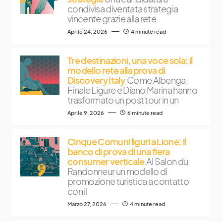
condivisa diventata strategia
vincente grazie alla rete
Aprile 24, 2026
4 minute read
Tre destinazioni, una voce sola: il
modello rete alla prova di
Discovery Italy
Come Albenga,
Finale Ligure e Diano Marina hanno
trasformato un post tour in un
Aprile 9, 2026
6 minute read
Cinque Comuni liguri a Lione: il
banco di prova di una fiera
consumer verticale
Al Salon du
Randonneur un modello di
promozione turistica a contatto
con il
Marzo 27, 2026
4 minute read