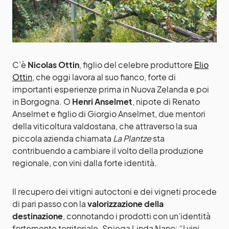
C’è
Nicolas Ottin
, figlio del celebre produttore
Elio
Ottin
, che oggi lavora al suo fianco, forte di
importanti esperienze prima in Nuova Zelanda e poi
in Borgogna. O
Henri Anselmet
, nipote di Renato
Anselmet e figlio di Giorgio Anselmet, due mentori
della viticoltura valdostana, che attraverso la sua
piccola azienda chiamata
La Plantze
sta
contribuendo a cambiare il volto della produzione
regionale, con vini dalla forte identità.
Il recupero dei vitigni autoctoni e dei vigneti procede
di pari passo con la
valorizzazione della
destinazione
, connotando i prodotti con un’identità
fortemente territoriale. Spiega Linda Nano: “I vini