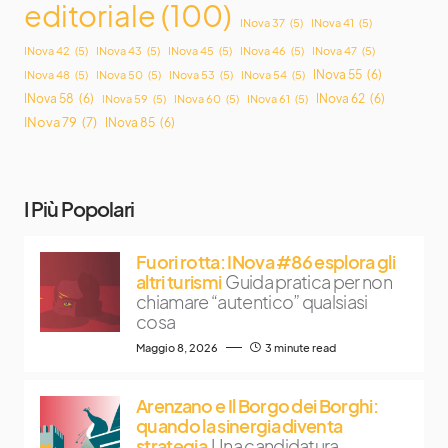
editoriale
(100)
INova 37
(5)
INova 41
(5)
INova 42
(5)
INova 43
(5)
INova 45
(5)
INova 46
(5)
INova 47
(5)
INova 55
(6)
INova 48
(5)
INova 50
(5)
INova 53
(5)
INova 54
(5)
INova 58
(6)
INova 62
(6)
INova 59
(5)
INova 60
(5)
INova 61
(5)
INova 79
(7)
INova 85
(6)
I Più Popolari
Fuori rotta: INova #86 esplora gli
altri turismi
Guida pratica per non
chiamare “autentico” qualsiasi
cosa
Maggio 8, 2026
3 minute read
Arenzano e Il Borgo dei Borghi:
quando la sinergia diventa
strategia
Una candidatura