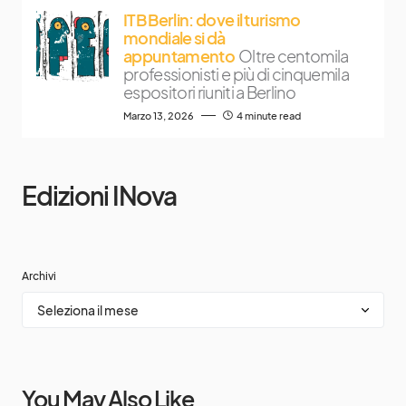
ITB Berlin: dove il turismo
mondiale si dà
appuntamento
Oltre centomila
professionisti e più di cinquemila
espositori riuniti a Berlino
Marzo 13, 2026
4 minute read
Edizioni INova
Archivi
You May Also Like