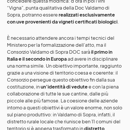
concedere questa modifica: d’ora in poi i vini
“Vigna”, punta qualitativa della Doc Valdarno di
Sopra, potranno essere
realizzati esclusivamente
con uve provenienti da vigneti certificati biologici
.
È necessario attendere ancora i tempi tecnici del
Ministero per la formalizzazione dell’atto, ma il
Consorzio Valdarno di Sopra DOC sarà
il primo in
Italia e il secondo in Europa
ad avere in disciplinare
una norma simile. Un obiettivo importante, raggiunto
grazie a una visione di territorio coesa e coerente: il
Consorzio persegue questo obiettivo fin dalla sua
costituzione, in
un’identità di vedute
e con la piena
collaborazione di tutte le sue cantine, dalle più
piccole alle più famose. La coesione delle aziende
intorno a questi obiettivi è un valore enorme, non solo
sul piano produttivo: in Valdarno di Sopra, infatti, il
distretto rurale locale che riunisce ben 11 comuni del
territorio si è appena trasformato in
distretto