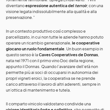
diventano
espressione autentica del
terroir
, con una
visione legata indissolubilmente alla qualità e alla
preservazione.”
In un contesto produttivo così complesso e
parcellizzato, in cui non tutte le aziende hanno potuto
operare un ricambio generazionale,
le cooperative
giocano un ruolo fondamentale
. Un buon esempio in
questo senso è la
Caves Cooperatives de Donnas
,
nata nel 1971 con il primo vino Doc della regione,
appunto il Donnas. Quando l’avanzare dell’età non
permette più ai soci di occuparsi in autonomia dei
propri vigneti eroici, la cooperativa se ne prende
carico attraverso il lavoro di altri aderenti, sempre in
un’ottica di mantenimento e tutela.
Il comparto vinicolo valdostano condivide una
visione identitaria forte e collettiva
, che permette di