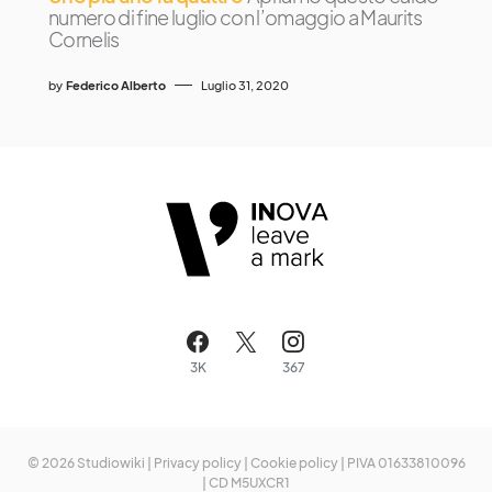
numero di fine luglio con l’omaggio a Maurits
Cornelis
by
Federico Alberto
Luglio 31, 2020
3K
367
© 2026 Studiowiki |
Privacy policy
|
Cookie policy
| PIVA 01633810096
| CD M5UXCR1