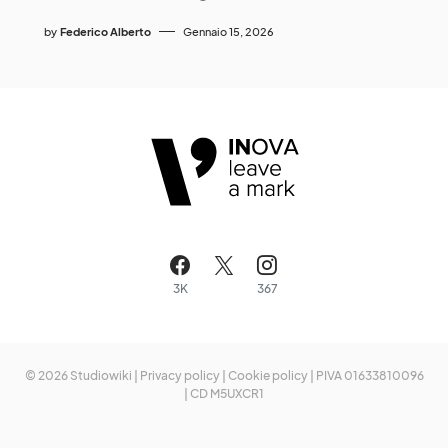
by
Federico Alberto
Gennaio 15, 2026
3K
367
© 2026 Studiowiki |
Privacy policy
|
Cookie policy
| PIVA 01633810096
| CD M5UXCR1