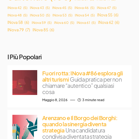
INova 42
(5)
INova 43
(5)
INova 45
(5)
INova 46
(5)
INova 47
(5)
INova 55
(6)
INova 48
(5)
INova 50
(5)
INova 53
(5)
INova 54
(5)
INova 58
(6)
INova 62
(6)
INova 59
(5)
INova 60
(5)
INova 61
(5)
INova 79
(7)
INova 85
(6)
I Più Popolari
Fuori rotta: INova #86 esplora gli
altri turismi
Guida pratica per non
chiamare “autentico” qualsiasi
cosa
Maggio 8, 2026
3 minute read
Arenzano e Il Borgo dei Borghi:
quando la sinergia diventa
strategia
Una candidatura
condivisa diventata strategia