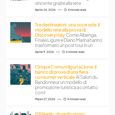
vincente grazie alla rete
Aprile 24, 2026
4 minute read
Tre destinazioni, una voce sola: il
modello rete alla prova di
Discovery Italy
Come Albenga,
Finale Ligure e Diano Marina hanno
trasformato un post tour in un
Aprile 9, 2026
6 minute read
Cinque Comuni liguri a Lione: il
banco di prova di una fiera
consumer verticale
Al Salon du
Randonneur un modello di
promozione turistica a contatto
con il
Marzo 27, 2026
4 minute read
ITB Berlin: dove il turismo