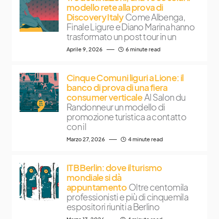
modello rete alla prova di
Discovery Italy
Come Albenga,
Finale Ligure e Diano Marina hanno
trasformato un post tour in un
Aprile 9, 2026
6 minute read
Cinque Comuni liguri a Lione: il
banco di prova di una fiera
consumer verticale
Al Salon du
Randonneur un modello di
promozione turistica a contatto
con il
Marzo 27, 2026
4 minute read
ITB Berlin: dove il turismo
mondiale si dà
appuntamento
Oltre centomila
professionisti e più di cinquemila
espositori riuniti a Berlino