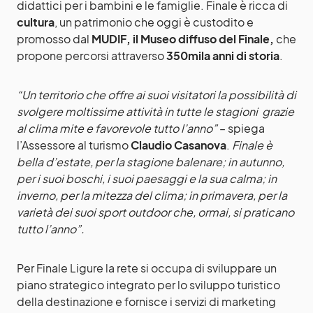
didattici per i bambini e le famiglie. Finale è ricca di
cultura
, un patrimonio che oggi è custodito e
promosso dal
MUDIF, il Museo diffuso del Finale,
che
propone percorsi attraverso
350mila anni di storia
.
“Un territorio che offre ai suoi visitatori la possibilità di
svolgere moltissime attività in tutte le stagioni grazie
al clima mite e favorevole tutto l’anno”
– spiega
l’Assessore al turismo
Claudio Casanova
.
Finale è
bella d’estate, per la stagione balenare; in autunno,
per i suoi boschi, i suoi paesaggi e la sua calma; in
inverno, per la mitezza del clima; in primavera, per la
varietà dei suoi sport outdoor che, ormai, si praticano
tutto l’anno”.
Per Finale Ligure la rete si occupa di sviluppare un
piano strategico integrato per lo sviluppo turistico
della destinazione e fornisce i servizi di marketing