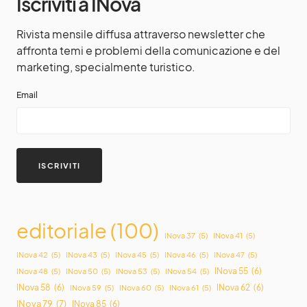
Iscriviti a INova
Rivista mensile diffusa attraverso newsletter che
affronta temi e problemi della comunicazione e del
marketing, specialmente turistico.
Email
editoriale
(100)
INova 37
(5)
INova 41
(5)
INova 42
(5)
INova 43
(5)
INova 45
(5)
INova 46
(5)
INova 47
(5)
INova 55
(6)
INova 48
(5)
INova 50
(5)
INova 53
(5)
INova 54
(5)
INova 58
(6)
INova 62
(6)
INova 59
(5)
INova 60
(5)
INova 61
(5)
INova 79
(7)
INova 85
(6)