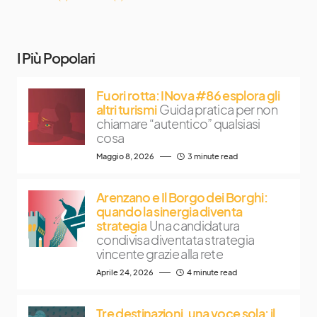
I Più Popolari
Fuori rotta: INova #86 esplora gli
altri turismi
Guida pratica per non
chiamare “autentico” qualsiasi
cosa
Maggio 8, 2026
3 minute read
Arenzano e Il Borgo dei Borghi:
quando la sinergia diventa
strategia
Una candidatura
condivisa diventata strategia
vincente grazie alla rete
Aprile 24, 2026
4 minute read
Tre destinazioni, una voce sola: il