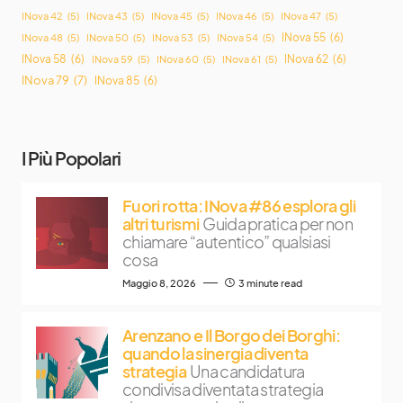
INova 42
(5)
INova 43
(5)
INova 45
(5)
INova 46
(5)
INova 47
(5)
INova 55
(6)
INova 48
(5)
INova 50
(5)
INova 53
(5)
INova 54
(5)
INova 58
(6)
INova 62
(6)
INova 59
(5)
INova 60
(5)
INova 61
(5)
INova 79
(7)
INova 85
(6)
I Più Popolari
Fuori rotta: INova #86 esplora gli
altri turismi
Guida pratica per non
chiamare “autentico” qualsiasi
cosa
Maggio 8, 2026
3 minute read
Arenzano e Il Borgo dei Borghi:
quando la sinergia diventa
strategia
Una candidatura
condivisa diventata strategia