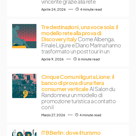
vincente grazie alla rete
Aprile 24, 2026
4 minute read
Tre destinazioni, una voce sola: il
modello rete alla prova di
Discovery Italy
Come Albenga,
Finale Ligure e Diano Marina hanno
trasformato un post tour in un
Aprile 9, 2026
6 minute read
Cinque Comuni liguri a Lione: il
banco di prova di una fiera
consumer verticale
Al Salon du
Randonneur un modello di
promozione turistica a contatto
con il
Marzo 27, 2026
4 minute read
ITB Berlin: dove il turismo