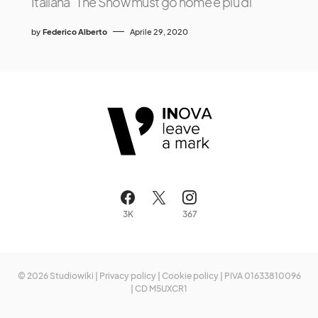
Italiana “The Show must go home è più di
by
Federico Alberto
Aprile 29, 2020
3K
367
© 2026 Studiowiki |
Privacy policy
|
Cookie policy
| PIVA 01633810096
| CD M5UXCR1