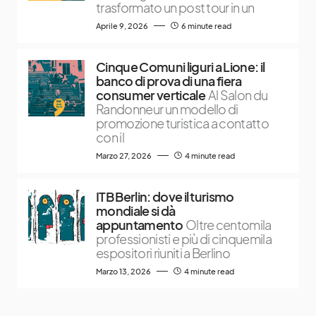
trasformato un post tour in un
Aprile 9, 2026
6 minute read
Cinque Comuni liguri a Lione: il
banco di prova di una fiera
consumer verticale
Al Salon du
Randonneur un modello di
promozione turistica a contatto
con il
Marzo 27, 2026
4 minute read
ITB Berlin: dove il turismo
mondiale si dà
appuntamento
Oltre centomila
professionisti e più di cinquemila
espositori riuniti a Berlino
Marzo 13, 2026
4 minute read