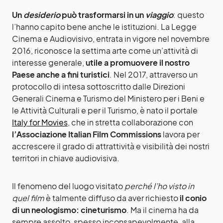
Un
desiderio
può trasformarsi in un
viaggio
: questo
l’hanno capito bene anche le istituzioni. La Legge
Cinema e Audiovisivo, entrata in vigore nel novembre
2016, riconosce la settima arte come un’attività di
interesse generale,
utile a promuovere il nostro
Paese anche a fini turistici
. Nel 2017, attraverso un
protocollo di intesa sottoscritto dalle Direzioni
Generali Cinema e Turismo del Ministero per i Beni e
le Attività Culturali e per il Turismo, è nato il portale
Italy for Movies
, che in stretta collaborazione con
l’Associazione Italian Film Commissions
lavora per
accrescere il grado di attrattività e visibilità dei nostri
territori in chiave audiovisiva.
Il fenomeno del luogo visitato
perché l’ho visto in
quel film
è talmente diffuso da aver richiesto
il conio
di un neologismo: cineturismo
. Ma il cinema ha da
sempre assolto, spesso inconsapevolmente, alla