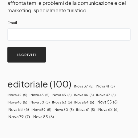
affronta temi e problemi della comunicazione e del
marketing, specialmente turistico.
Email
editoriale
(100)
INova 37
(5)
INova 41
(5)
INova 42
(5)
INova 43
(5)
INova 45
(5)
INova 46
(5)
INova 47
(5)
INova 55
(6)
INova 48
(5)
INova 50
(5)
INova 53
(5)
INova 54
(5)
INova 58
(6)
INova 62
(6)
INova 59
(5)
INova 60
(5)
INova 61
(5)
INova 79
(7)
INova 85
(6)