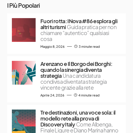
I Più Popolari
Fuori rotta: INova #86 esplora gli
altri turismi
Guida pratica per non
chiamare “autentico” qualsiasi
cosa
Maggio 8, 2026
3 minute read
Arenzano e Il Borgo dei Borghi:
quando la sinergia diventa
strategia
Una candidatura
condivisa diventata strategia
vincente grazie alla rete
Aprile 24, 2026
4 minute read
Tre destinazioni, una voce sola: il
modello rete alla prova di
Discovery Italy
Come Albenga,
Finale Ligure e Diano Marina hanno