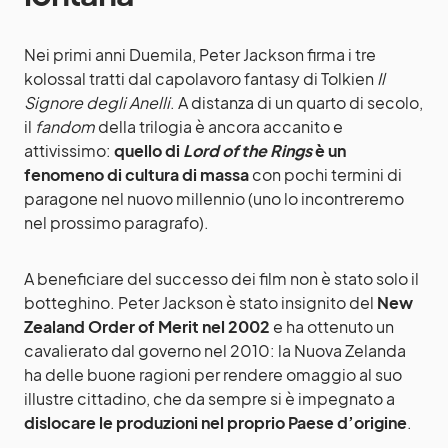
Nei primi anni Duemila, Peter Jackson firma i tre
kolossal tratti dal capolavoro fantasy di Tolkien
Il
Signore degli Anelli
. A distanza di un quarto di secolo,
il
fandom
della trilogia è ancora accanito e
attivissimo:
quello di
Lord of the Rings
è un
fenomeno di cultura di massa
con pochi termini di
paragone nel nuovo millennio (uno lo incontreremo
nel prossimo paragrafo).
A beneficiare del successo dei film non è stato solo il
botteghino. Peter Jackson è stato insignito del
New
Zealand Order of Merit nel 2002
e ha ottenuto un
cavalierato dal governo nel 2010: la Nuova Zelanda
ha delle buone ragioni per rendere omaggio al suo
illustre cittadino, che da sempre si è impegnato a
dislocare le produzioni nel proprio Paese d’origine
.