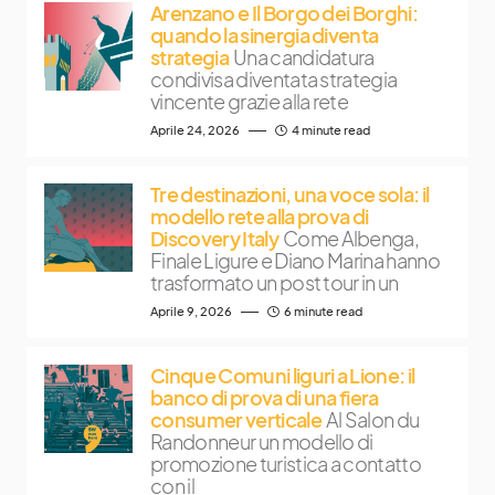
Arenzano e Il Borgo dei Borghi:
quando la sinergia diventa
strategia
Una candidatura
condivisa diventata strategia
vincente grazie alla rete
Aprile 24, 2026
4 minute read
Tre destinazioni, una voce sola: il
modello rete alla prova di
Discovery Italy
Come Albenga,
Finale Ligure e Diano Marina hanno
trasformato un post tour in un
Aprile 9, 2026
6 minute read
Cinque Comuni liguri a Lione: il
banco di prova di una fiera
consumer verticale
Al Salon du
Randonneur un modello di
promozione turistica a contatto
con il