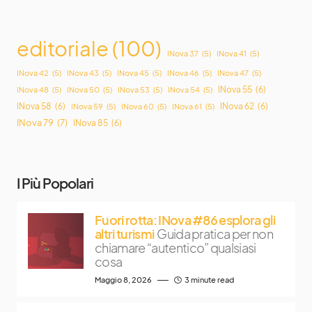
editoriale
(100)
INova 37
(5)
INova 41
(5)
INova 42
(5)
INova 43
(5)
INova 45
(5)
INova 46
(5)
INova 47
(5)
INova 55
(6)
INova 48
(5)
INova 50
(5)
INova 53
(5)
INova 54
(5)
INova 58
(6)
INova 62
(6)
INova 59
(5)
INova 60
(5)
INova 61
(5)
INova 79
(7)
INova 85
(6)
I Più Popolari
Fuori rotta: INova #86 esplora gli
altri turismi
Guida pratica per non
chiamare “autentico” qualsiasi
cosa
Maggio 8, 2026
3 minute read