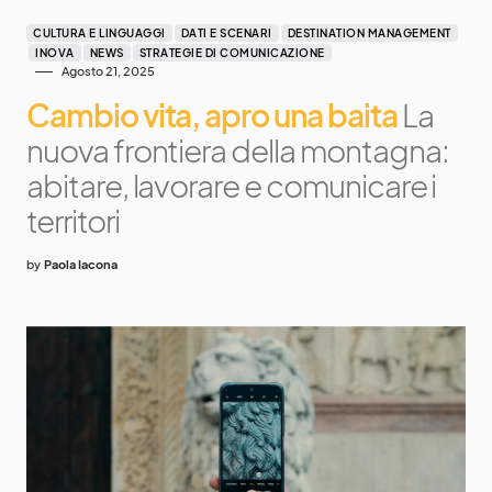
CULTURA E LINGUAGGI
DATI E SCENARI
DESTINATION MANAGEMENT
INOVA
NEWS
STRATEGIE DI COMUNICAZIONE
Agosto 21, 2025
Cambio vita, apro una baita
La
nuova frontiera della montagna:
abitare, lavorare e comunicare i
territori
by
Paola Iacona