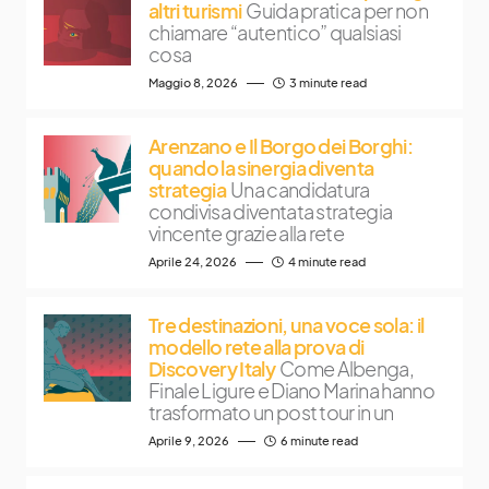
altri turismi
Guida pratica per non
chiamare “autentico” qualsiasi
cosa
Maggio 8, 2026
3 minute read
Arenzano e Il Borgo dei Borghi:
quando la sinergia diventa
strategia
Una candidatura
condivisa diventata strategia
vincente grazie alla rete
Aprile 24, 2026
4 minute read
Tre destinazioni, una voce sola: il
modello rete alla prova di
Discovery Italy
Come Albenga,
Finale Ligure e Diano Marina hanno
trasformato un post tour in un
Aprile 9, 2026
6 minute read