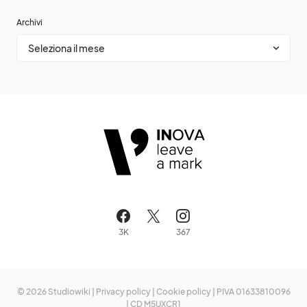
Archivi
3K
367
© 2026 Studiowiki |
Privacy policy
|
Cookie policy
| PIVA 01633810096
| CD M5UXCR1