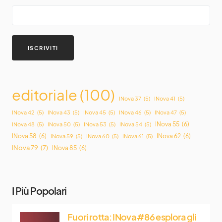
editoriale
(100)
INova 37
(5)
INova 41
(5)
INova 42
(5)
INova 43
(5)
INova 45
(5)
INova 46
(5)
INova 47
(5)
INova 55
(6)
INova 48
(5)
INova 50
(5)
INova 53
(5)
INova 54
(5)
INova 58
(6)
INova 62
(6)
INova 59
(5)
INova 60
(5)
INova 61
(5)
INova 79
(7)
INova 85
(6)
I Più Popolari
Fuori rotta: INova #86 esplora gli