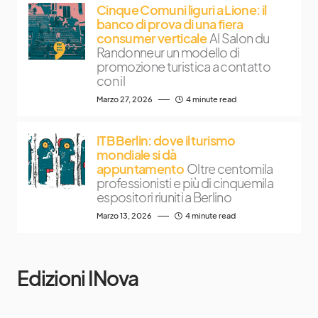
Cinque Comuni liguri a Lione: il
banco di prova di una fiera
consumer verticale
Al Salon du
Randonneur un modello di
promozione turistica a contatto
con il
Marzo 27, 2026
4 minute read
ITB Berlin: dove il turismo
mondiale si dà
appuntamento
Oltre centomila
professionisti e più di cinquemila
espositori riuniti a Berlino
Marzo 13, 2026
4 minute read
Edizioni INova