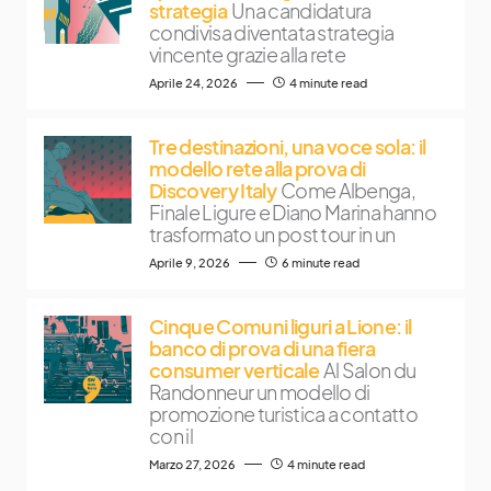
strategia
Una candidatura
condivisa diventata strategia
vincente grazie alla rete
Aprile 24, 2026
4 minute read
Tre destinazioni, una voce sola: il
modello rete alla prova di
Discovery Italy
Come Albenga,
Finale Ligure e Diano Marina hanno
trasformato un post tour in un
Aprile 9, 2026
6 minute read
Cinque Comuni liguri a Lione: il
banco di prova di una fiera
consumer verticale
Al Salon du
Randonneur un modello di
promozione turistica a contatto
con il
Marzo 27, 2026
4 minute read