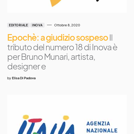
Ottobre 8, 2020
EDITORIALE
INOVA
Epochè: a giudizio sospeso
Il
tributo del numero 18 di Inova è
per Bruno Munari, artista,
designer e
by
Elisa Di Padova