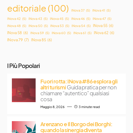
editoriale
(100)
INova 37
(5)
INova 41
(5)
INova 42
(5)
INova 43
(5)
INova 45
(5)
INova 46
(5)
INova 47
(5)
INova 55
(6)
INova 48
(5)
INova 50
(5)
INova 53
(5)
INova 54
(5)
INova 58
(6)
INova 62
(6)
INova 59
(5)
INova 60
(5)
INova 61
(5)
INova 79
(7)
INova 85
(6)
I Più Popolari
Fuori rotta: INova #86 esplora gli
altri turismi
Guida pratica per non
chiamare “autentico” qualsiasi
cosa
Maggio 8, 2026
3 minute read
Arenzano e Il Borgo dei Borghi:
quando la sinergia diventa