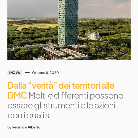
Ottobre 8, 2020
INOVA
Dalla “verità” dei territori alle
DMC
Molti e differenti possono
essere gli strumenti e le azioni
con i quali si
by
Federico Alberto