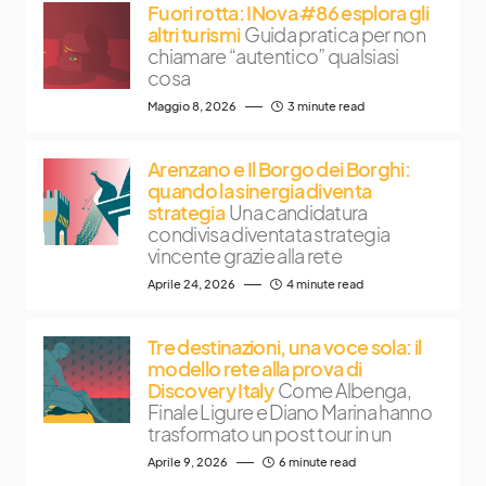
Fuori rotta: INova #86 esplora gli
altri turismi
Guida pratica per non
chiamare “autentico” qualsiasi
cosa
Maggio 8, 2026
3 minute read
Arenzano e Il Borgo dei Borghi:
quando la sinergia diventa
strategia
Una candidatura
condivisa diventata strategia
vincente grazie alla rete
Aprile 24, 2026
4 minute read
Tre destinazioni, una voce sola: il
modello rete alla prova di
Discovery Italy
Come Albenga,
Finale Ligure e Diano Marina hanno
trasformato un post tour in un
Aprile 9, 2026
6 minute read