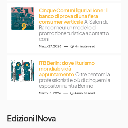
Cinque Comuni liguri a Lione: il
banco di prova di una fiera
consumer verticale
Al Salon du
Randonneur un modello di
promozione turistica a contatto
con il
Marzo 27, 2026
4 minute read
ITB Berlin: dove il turismo
mondiale si dà
appuntamento
Oltre centomila
professionisti e più di cinquemila
espositori riuniti a Berlino
Marzo 13, 2026
4 minute read
Edizioni INova