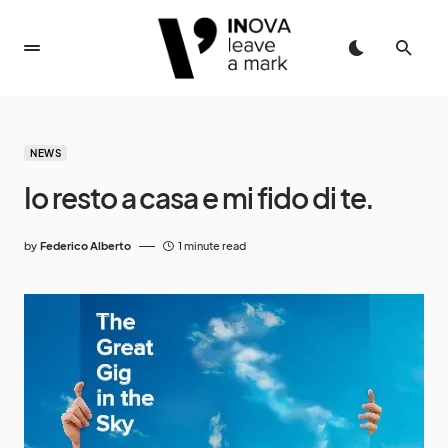
NEWS
Io resto a casa e mi fido di te.
by
Federico Alberto
1 minute read