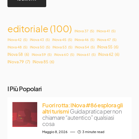
editoriale
(100)
INova 37
(5)
INova 41
(5)
INova 42
(5)
INova 43
(5)
INova 45
(5)
INova 46
(5)
INova 47
(5)
INova 55
(6)
INova 48
(5)
INova 50
(5)
INova 53
(5)
INova 54
(5)
INova 58
(6)
INova 62
(6)
INova 59
(5)
INova 60
(5)
INova 61
(5)
INova 79
(7)
INova 85
(6)
I Più Popolari
Fuori rotta: INova #86 esplora gli
altri turismi
Guida pratica per non
chiamare “autentico” qualsiasi
cosa
Maggio 8, 2026
3 minute read