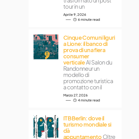
trasformato un post
tour in un
Aprile 9, 2026
6 minute read
Cinque Comuni liguri
a Lione: il banco di
prova di una fiera
consumer
verticale
Al Salon du
Randonneur un
modello di
promozione turistica
a contatto con il
Marzo 27, 2026
4 minute read
ITB Berlin: dove il
turismo mondiale si
dà
appuntamento
Oltre