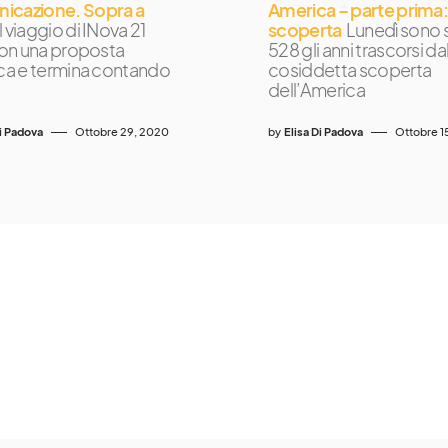
icazione. Sopra a
America – parte prima: 
Il viaggio di INova 21
scoperta
Lunedì sono s
 con una proposta
528 gli anni trascorsi da
ica e termina contando
cosiddetta scoperta
dell’America
Di Padova
Ottobre 29, 2020
by
Elisa Di Padova
Ottobre 1