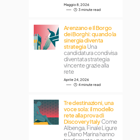
Maggio 8, 2026
3 minute read
Arenzano e Il Borgo
dei Borghi: quando la
sinergia diventa
strategia
Una
candidatura condivisa
diventata strategia
vincente grazie alla
rete
Aprile 24, 2026
4 minute read
Tre destinazioni, una
voce sola: il modello
rete alla prova di
Discovery Italy
Come
Albenga, Finale Ligure
e Diano Marina hanno