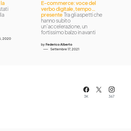
la
E-commerce: voce del
tati
verbo digitale, tempo…
lla
presente
Tra gli aspetti che
hanno subito
un’accelerazione, un
fortissimo balzo in avanti
5, 2020
by
Federico Alberto
Settembre 17, 2021
3K
367