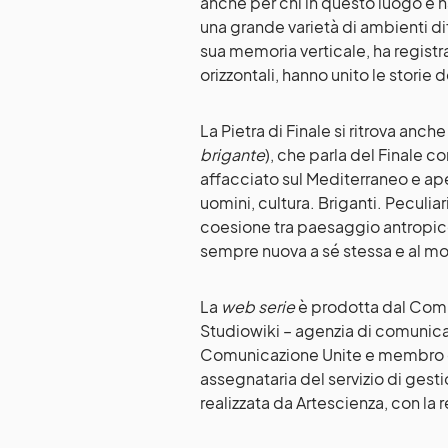
anche per chi in questo luogo è n
una grande varietà di ambienti dif
sua memoria verticale, ha registra
orizzontali, hanno unito le storie 
La Pietra di Finale si ritrova anch
brigante
), che parla del Finale c
affacciato sul Mediterraneo e aper
uomini, cultura. Briganti. Peculiar
coesione tra paesaggio antropico
sempre nuova a sé stessa e al mo
La
web serie
è prodotta dal Comun
Studiowiki – agenzia di comunic
Comunicazione Unite e membro di
assegnataria del servizio di gesti
realizzata da Artescienza, con la