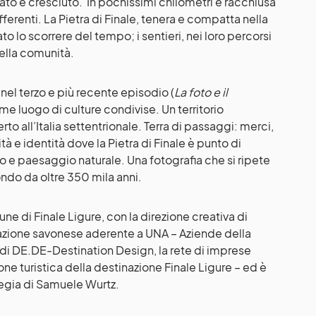
ato e cresciuto. In pochissimi chilometri è racchiusa
ferenti. La Pietra di Finale, tenera e compatta nella
to lo scorrere del tempo; i sentieri, nei loro percorsi
della comunità.
e nel terzo e più recente episodio (
La foto e il
ome luogo di culture condivise. Un territorio
to all’Italia settentrionale. Terra di passaggi: merci,
ità e identità dove la Pietra di Finale è punto di
 e paesaggio naturale. Una fotografia che si ripete
ndo da oltre 350 mila anni.
e di Finale Ligure, con la direzione creativa di
azione savonese aderente a UNA – Aziende della
 DE.DE-Destination Design, la rete di imprese
one turistica della destinazione Finale Ligure – ed è
 regia di Samuele Wurtz.