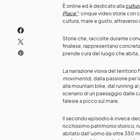
È online ed è dedicato alla
cultur
Place”
:
cinque video storie con cu
cultura, mare e gusto, attraverso i 
Storie che, raccolte durante conve
finalese, rappresentano concret
prende cura del luogo che abita, 
La narrazione visiva del territorio f
movimento
), dalla passione per l
alla mountain bike, dal running a
scenario di un paesaggio dalle ca
falesie a picco sul mare.
Il secondo episodio è invece ded
ricchissimo patrimonio storico, nat
abitato dall’uomo da oltre 350 mil