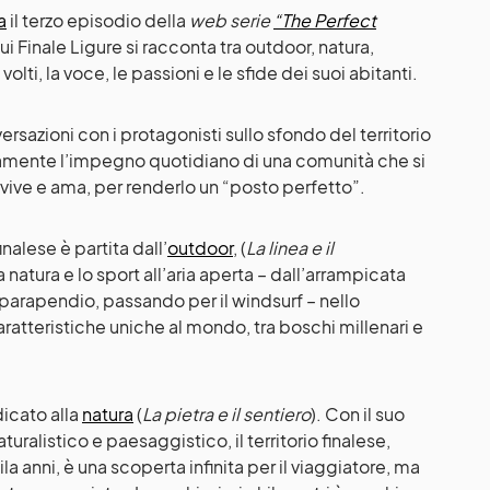
a
il terzo episodio della
web serie
“The Perfect
i Finale Ligure si racconta tra outdoor, natura,
volti, la voce, le passioni e le sfide dei suoi abitanti.
rsazioni con i protagonisti sullo sfondo del territorio
amente l’impegno quotidiano di una comunità che si
vive e ama, per renderlo un “posto perfetto”.
inalese è partita dall’
outdoor
, (
La linea e il
a natura e lo sport all’aria aperta – dall’arrampicata
l parapendio, passando per il windsurf – nello
ratteristiche uniche al mondo, tra boschi millenari e
icato alla
natura
(
La pietra e il sentiero
). Con il suo
uralistico e paesaggistico, il territorio finalese,
a anni, è una scoperta infinita per il viaggiatore, ma