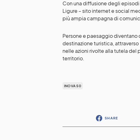
Con una diffusione degli episodi a
Ligure – sito internet e social med
più ampia campagna di comuni
Persone e paesaggio diventano c
destinazione turistica, attraverso
nelle azioni rivolte alla tutela d
territorio.
INOVA 50
SHARE