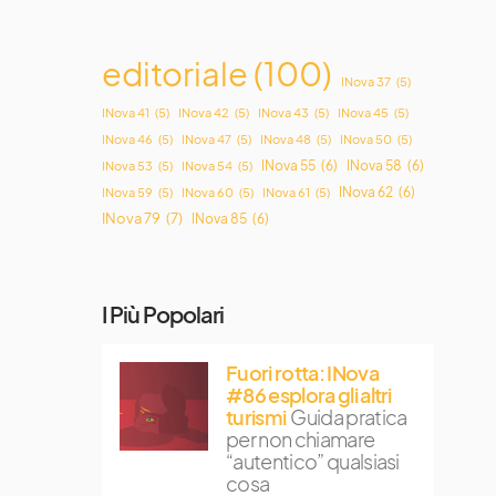
editoriale
(100)
INova 37
(5)
INova 41
(5)
INova 42
(5)
INova 43
(5)
INova 45
(5)
INova 46
(5)
INova 47
(5)
INova 48
(5)
INova 50
(5)
INova 55
(6)
INova 58
(6)
INova 53
(5)
INova 54
(5)
INova 62
(6)
INova 59
(5)
INova 60
(5)
INova 61
(5)
INova 79
(7)
INova 85
(6)
I Più Popolari
Fuori rotta: INova
#86 esplora gli altri
turismi
Guida pratica
per non chiamare
“autentico” qualsiasi
cosa