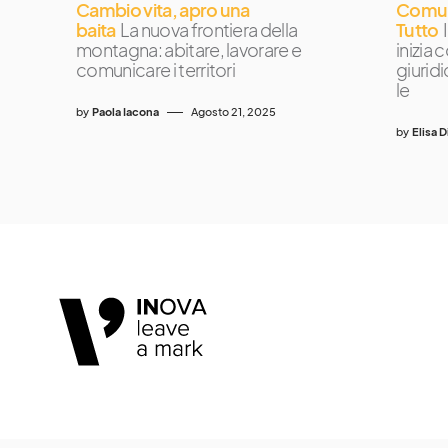
Cambio vita, apro una
Comun
baita
La nuova frontiera della
Tutto
montagna: abitare, lavorare e
inizia
comunicare i territori
giurid
le
by
Paola Iacona
Agosto 21, 2025
by
Elisa 