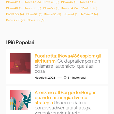
INova 42
(5)
INova 43
(5)
INova 45
(5)
INova 46
(5)
INova 47
(5)
INova 55
(6)
INova 48
(5)
INova 50
(5)
INova 53
(5)
INova 54
(5)
INova 58
(6)
INova 62
(6)
INova 59
(5)
INova 60
(5)
INova 61
(5)
INova 79
(7)
INova 85
(6)
I Più Popolari
Fuori rotta: INova #86 esplora gli
altri turismi
Guida pratica per non
chiamare “autentico” qualsiasi
cosa
Maggio 8, 2026
3 minute read
Arenzano e Il Borgo dei Borghi:
quando la sinergia diventa
strategia
Una candidatura
condivisa diventata strategia
vincente grazie alla rete