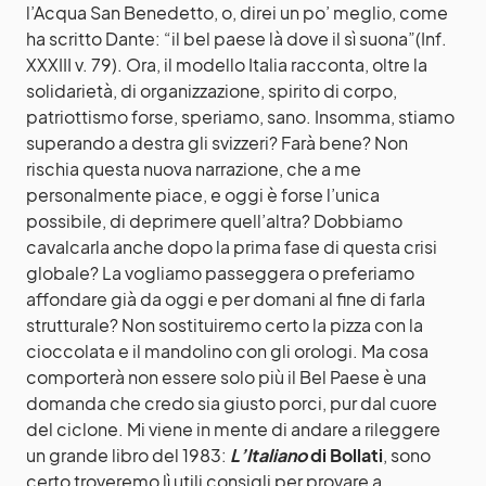
l’Acqua San Benedetto, o, direi un po’ meglio, come
ha scritto Dante: “il bel paese là dove il sì suona”(Inf.
XXXIII v. 79). Ora, il modello Italia racconta, oltre la
solidarietà, di organizzazione, spirito di corpo,
patriottismo forse, speriamo, sano. Insomma, stiamo
superando a destra gli svizzeri? Farà bene? Non
rischia questa nuova narrazione, che a me
personalmente piace, e oggi è forse l’unica
possibile, di deprimere quell’altra? Dobbiamo
cavalcarla anche dopo la prima fase di questa crisi
globale? La vogliamo passeggera o preferiamo
affondare già da oggi e per domani al fine di farla
strutturale? Non sostituiremo certo la pizza con la
cioccolata e il mandolino con gli orologi. Ma cosa
comporterà non essere solo più il Bel Paese è una
domanda che credo sia giusto porci, pur dal cuore
del ciclone. Mi viene in mente di andare a rileggere
un grande libro del 1983:
L’Italiano
di Bollati
, sono
certo troveremo lì utili consigli per provare a