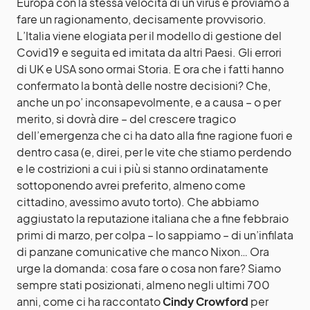
Europa con la stessa velocità di un virus e proviamo a
fare un ragionamento, decisamente provvisorio.
L’Italia viene elogiata per il modello di gestione del
Covid19 e seguita ed imitata da altri Paesi. Gli errori
di UK e USA sono ormai Storia. E ora che i fatti hanno
confermato la bontà delle nostre decisioni? Che,
anche un po’ inconsapevolmente, e a causa – o per
merito, si dovrà dire – del crescere tragico
dell’emergenza che ci ha dato alla fine ragione fuori e
dentro casa (e, direi, per le vite che stiamo perdendo
e le costrizioni a cui i più si stanno ordinatamente
sottoponendo avrei preferito, almeno come
cittadino, avessimo avuto torto). Che abbiamo
aggiustato la reputazione italiana che a fine febbraio
primi di marzo, per colpa – lo sappiamo – di un’infilata
di panzane comunicative che manco Nixon… Ora
urge la domanda: cosa fare o cosa non fare? Siamo
sempre stati posizionati, almeno negli ultimi 700
anni, come ci ha raccontato
Cindy Crowford
per