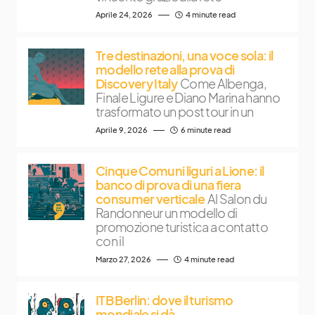
Aprile 24, 2026
4 minute read
Tre destinazioni, una voce sola: il
modello rete alla prova di
Discovery Italy
Come Albenga,
Finale Ligure e Diano Marina hanno
trasformato un post tour in un
Aprile 9, 2026
6 minute read
Cinque Comuni liguri a Lione: il
banco di prova di una fiera
consumer verticale
Al Salon du
Randonneur un modello di
promozione turistica a contatto
con il
Marzo 27, 2026
4 minute read
ITB Berlin: dove il turismo
mondiale si dà