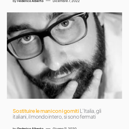
by
Federico Alberto
Dicembre 7, 2022
Sostituire le mani con i gomiti
L’Italia, gli
italiani, il mondo intero, si sono fermati
by
Federico Alberto
Giugno 11, 2020