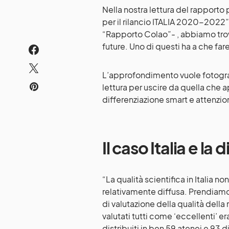
Nella nostra lettura del rapporto p
per il rilancio ITALIA 2020-2022”
“Rapporto Colao”- , abbiamo trova
future. Uno di questi ha a che fare
L’approfondimento vuole fotografa
lettura per uscire da quella che 
differenziazione smart e attenzione
Il caso Italia e la
“La qualità scientifica in Italia n
relativamente diffusa. Prendiamo
di valutazione della qualità della 
valutati tutti come ‘eccellenti’ 
distribuiti in ben 59 atenei e 93 d