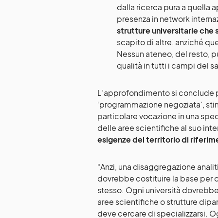
dalla ricerca pura a quella a
presenza in network internaz
strutture universitarie che
scapito di altre, anziché q
Nessun ateneo, del resto, può
qualità in tutti i campi del 
L’approfondimento si conclude po
‘programmazione negoziata’, stimo
particolare vocazione in una spe
delle aree scientifiche al suo int
esigenze del territorio di riferi
“Anzi, una disaggregazione analiti
dovrebbe costituire la base per 
stesso. Ogni università dovrebbe 
aree scientifiche o strutture dipar
deve cercare di specializzarsi. 