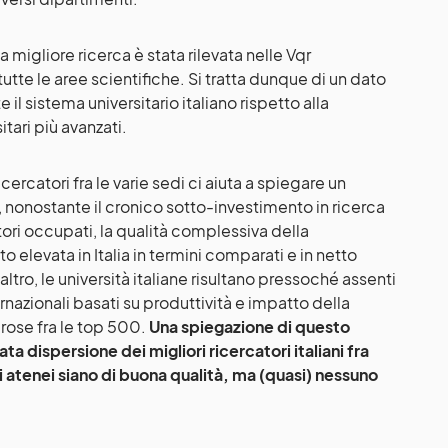
a migliore ricerca è stata rilevata nelle Vqr
utte le aree scientifiche. Si tratta dunque di un dato
l sistema universitario italiano rispetto alla
tari più avanzati.
ercatori fra le varie sedi ci aiuta a spiegare un
 nonostante il cronico sotto-investimento in ricerca
tori occupati, la qualità complessiva della
o elevata in Italia in termini comparati e in netto
altro, le università italiane risultano pressoché assenti
ternazionali basati su produttività e impatto della
ose fra le top 500.
Una spiegazione di questo
a dispersione dei migliori ricercatori italiani fra
ti atenei siano di buona qualità, ma (quasi) nessuno