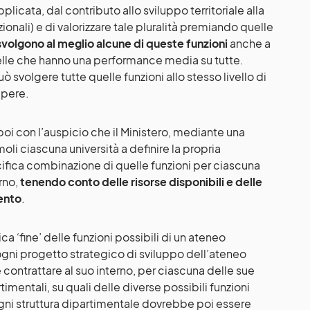
pplicata, dal contributo allo sviluppo territoriale alla
ionali) e di valorizzare tale pluralità premiando quelle
 svolgono al meglio alcune di queste funzioni
anche a
uelle che hanno una performance media su tutte.
 svolgere tutte quelle funzioni allo stesso livello di
sapere.
i con l’auspicio che il Ministero, mediante una
li ciascuna università a definire la propria
cifica combinazione di quelle funzioni per ciascuna
erno,
tenendo conto delle risorse disponibili e delle
mento
.
ca ‘fine’ delle funzioni possibili di un ateneo
ogni progetto strategico di sviluppo dell’ateneo
contrattare al suo interno, per ciascuna delle sue
timentali, su quali delle diverse possibili funzioni
Ogni struttura dipartimentale dovrebbe poi essere