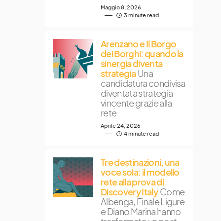
Maggio 8, 2026
3 minute read
Arenzano e Il Borgo
dei Borghi: quando la
sinergia diventa
strategia
Una
candidatura condivisa
diventata strategia
vincente grazie alla
rete
Aprile 24, 2026
4 minute read
Tre destinazioni, una
voce sola: il modello
rete alla prova di
Discovery Italy
Come
Albenga, Finale Ligure
e Diano Marina hanno