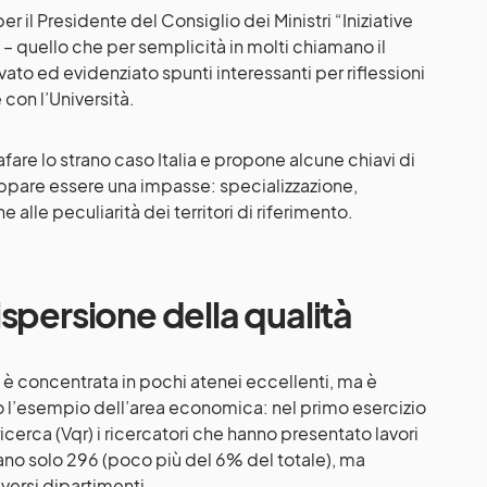
er il Presidente del Consiglio dei Ministri “Iniziative
 – quello che per semplicità in molti chiamano il
to ed evidenziato spunti interessanti per riflessioni
 con l’Università.
re lo strano caso Italia e propone alcune chiavi di
appare essere una impasse: specializzazione,
 alle peculiarità dei territori di riferimento.
 dispersione della qualità
on è concentrata in pochi atenei eccellenti, ma è
 l’esempio dell’area economica: nel primo esercizio
ricerca (Vqr) i ricercatori che hanno presentato lavori
erano solo 296 (poco più del 6% del totale), ma
iversi dipartimenti.