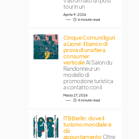
trasformato un post
tour in un
Aprile 9, 2026
6 minute read
Cinque Comuni liguri
a Lione: il banco di
prova di una fiera
consumer
verticale
Al Salon du
Randonneur un
modello di
promozione turistica
a contatto con il
Marzo 27, 2026
4 minute read
ITB Berlin: dove il
turismo mondiale si
dà
appuntamento
Oltre