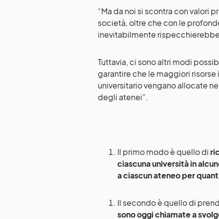
“Ma da noi si scontra con valori
società, oltre che con le profonde
inevitabilmente rispecchierebbe
Tuttavia, ci sono altri modi possi
garantire che le maggiori risorse
universitario vengano allocate n
degli atenei”.
Il primo modo è quello di
ri
ciascuna università in alcun
a ciascun ateneo per quanto 
Il secondo è quello di pren
sono oggi chiamate a svolg