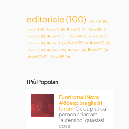
editoriale
(100)
INova 37
(5)
INova 41
(5)
INova 42
(5)
INova 43
(5)
INova 45
(5)
INova 46
(5)
INova 47
(5)
INova 48
(5)
INova 50
(5)
INova 55
(6)
INova 58
(6)
INova 53
(5)
INova 54
(5)
INova 62
(6)
INova 59
(5)
INova 60
(5)
INova 61
(5)
INova 79
(7)
INova 85
(6)
I Più Popolari
Fuori rotta: INova
#86 esplora gli altri
turismi
Guida pratica
per non chiamare
“autentico” qualsiasi
cosa