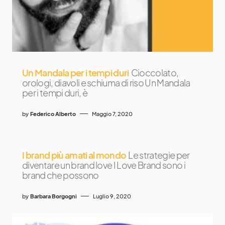
Un Mandala per i tempi duri
Cioccolato,
orologi, diavoli e schiuma di riso Un Mandala
per i tempi duri, è
by
Federico Alberto
Maggio 7, 2020
I brand più amati al mondo
Le strategie per
diventare un brand love I Love Brand sono i
brand che possono
by
Barbara Borgogni
Luglio 9, 2020