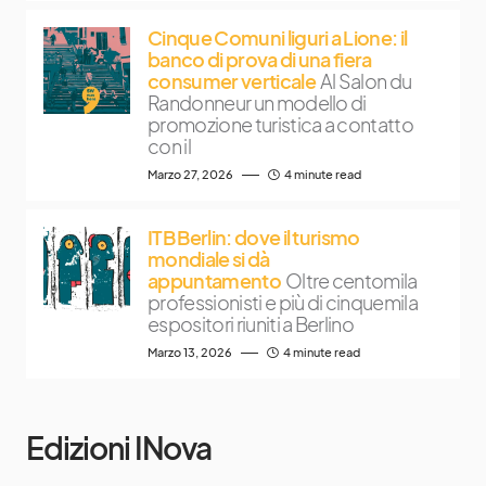
Cinque Comuni liguri a Lione: il
banco di prova di una fiera
consumer verticale
Al Salon du
Randonneur un modello di
promozione turistica a contatto
con il
Marzo 27, 2026
4 minute read
ITB Berlin: dove il turismo
mondiale si dà
appuntamento
Oltre centomila
professionisti e più di cinquemila
espositori riuniti a Berlino
Marzo 13, 2026
4 minute read
Edizioni INova