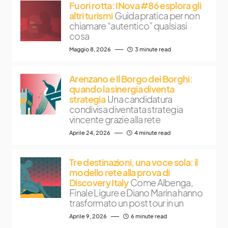
Fuori rotta: INova #86 esplora gli
altri turismi
Guida pratica per non
chiamare “autentico” qualsiasi
cosa
Maggio 8, 2026
3 minute read
Arenzano e Il Borgo dei Borghi:
quando la sinergia diventa
strategia
Una candidatura
condivisa diventata strategia
vincente grazie alla rete
Aprile 24, 2026
4 minute read
Tre destinazioni, una voce sola: il
modello rete alla prova di
Discovery Italy
Come Albenga,
Finale Ligure e Diano Marina hanno
trasformato un post tour in un
Aprile 9, 2026
6 minute read