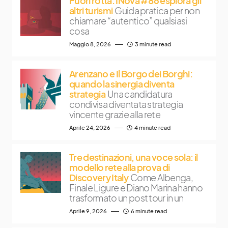
Fuori rotta: INova #86 esplora gli
altri turismi
Guida pratica per non
chiamare “autentico” qualsiasi
cosa
Maggio 8, 2026
3 minute read
Arenzano e Il Borgo dei Borghi:
quando la sinergia diventa
strategia
Una candidatura
condivisa diventata strategia
vincente grazie alla rete
Aprile 24, 2026
4 minute read
Tre destinazioni, una voce sola: il
modello rete alla prova di
Discovery Italy
Come Albenga,
Finale Ligure e Diano Marina hanno
trasformato un post tour in un
Aprile 9, 2026
6 minute read