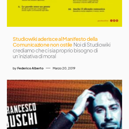
Studiowiki aderisce al Manifesto della
Comunicazione non ostile
Noi di Studiowiki
crediamo che ci sia proprio bisogno di
un’iniziativa di moral
by
Federico Alberto
Marzo 20, 2019