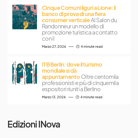
Cinque Comuni liguri a Lione: il
banco di prova di una fiera
consumer verticale
Al Salon du
Randonneur un modello di
promozione turistica a contatto
con il
Marzo 27, 2026
4 minute read
ITB Berlin: dove il turismo
mondiale si dà
appuntamento
Oltre centomila
professionisti e più di cinquemila
espositori riuniti a Berlino
Marzo 13, 2026
4 minute read
Edizioni INova