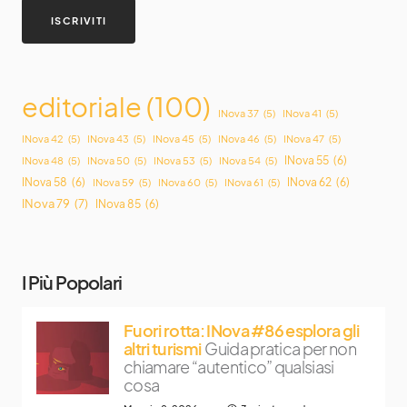
editoriale
(100)
INova 37
(5)
INova 41
(5)
INova 42
(5)
INova 43
(5)
INova 45
(5)
INova 46
(5)
INova 47
(5)
INova 55
(6)
INova 48
(5)
INova 50
(5)
INova 53
(5)
INova 54
(5)
INova 58
(6)
INova 62
(6)
INova 59
(5)
INova 60
(5)
INova 61
(5)
INova 79
(7)
INova 85
(6)
I Più Popolari
Fuori rotta: INova #86 esplora gli
altri turismi
Guida pratica per non
chiamare “autentico” qualsiasi
cosa