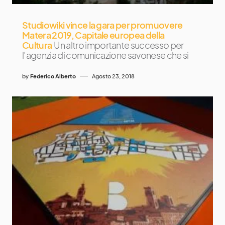
Studiowiki vince la gara per promuovere
Matera 2019, Capitale europea della
Cultura
Un altro importante successo per
l’agenzia di comunicazione savonese che si
by
Federico Alberto
Agosto 23, 2018