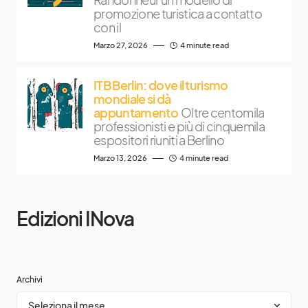
promozione turistica a contatto
con il
Marzo 27, 2026
4 minute read
ITB Berlin: dove il turismo
mondiale si dà
appuntamento
Oltre centomila
professionisti e più di cinquemila
espositori riuniti a Berlino
Marzo 13, 2026
4 minute read
Edizioni INova
Archivi