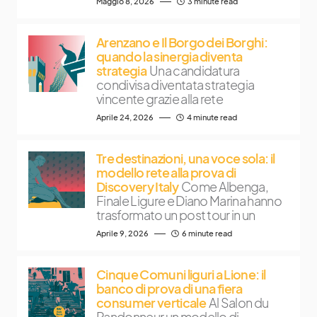
Maggio 8, 2026
3 minute read
Arenzano e Il Borgo dei Borghi:
quando la sinergia diventa
strategia
Una candidatura
condivisa diventata strategia
vincente grazie alla rete
Aprile 24, 2026
4 minute read
Tre destinazioni, una voce sola: il
modello rete alla prova di
Discovery Italy
Come Albenga,
Finale Ligure e Diano Marina hanno
trasformato un post tour in un
Aprile 9, 2026
6 minute read
Cinque Comuni liguri a Lione: il
banco di prova di una fiera
consumer verticale
Al Salon du
Randonneur un modello di