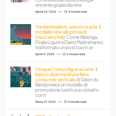
vincente grazie alla rete
Aprile 24, 2026
4 minute read
Tre destinazioni, una voce sola: il
modello rete alla prova di
Discovery Italy
Come Albenga,
Finale Ligure e Diano Marina hanno
trasformato un post tour in un
Aprile 9, 2026
6 minute read
Cinque Comuni liguri a Lione: il
banco di prova di una fiera
consumer verticale
Al Salon du
Randonneur un modello di
promozione turistica a contatto
con il
Marzo 27, 2026
4 minute read