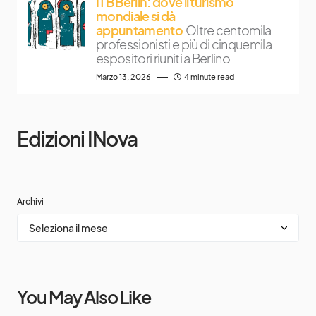
ITB Berlin: dove il turismo
mondiale si dà
appuntamento
Oltre centomila
professionisti e più di cinquemila
espositori riuniti a Berlino
Marzo 13, 2026
4 minute read
Edizioni INova
Archivi
You May Also Like