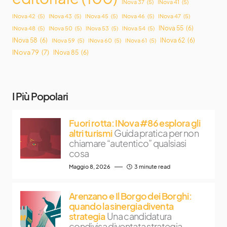
INova 37
(5)
INova 41
(5)
INova 42
(5)
INova 43
(5)
INova 45
(5)
INova 46
(5)
INova 47
(5)
INova 55
(6)
INova 48
(5)
INova 50
(5)
INova 53
(5)
INova 54
(5)
INova 58
(6)
INova 62
(6)
INova 59
(5)
INova 60
(5)
INova 61
(5)
INova 79
(7)
INova 85
(6)
I Più Popolari
Fuori rotta: INova #86 esplora gli
altri turismi
Guida pratica per non
chiamare “autentico” qualsiasi
cosa
Maggio 8, 2026
3 minute read
Arenzano e Il Borgo dei Borghi:
quando la sinergia diventa
strategia
Una candidatura
condivisa diventata strategia