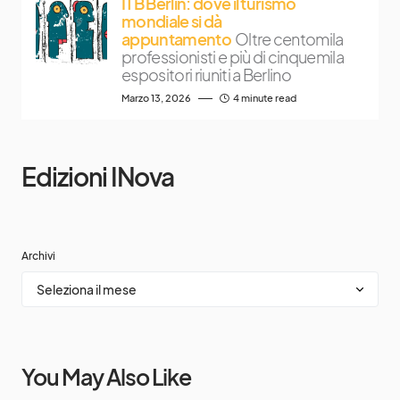
ITB Berlin: dove il turismo
mondiale si dà
appuntamento
Oltre centomila
professionisti e più di cinquemila
espositori riuniti a Berlino
Marzo 13, 2026
4 minute read
Edizioni INova
Archivi
You May Also Like