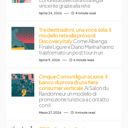
vincente grazie alla rete
Aprile 24, 2026
4 minute read
Tre destinazioni, una voce sola: il
modello rete alla prova di
Discovery Italy
Come Albenga,
Finale Ligure e Diano Marina hanno
trasformato un post tour in un
Aprile 9, 2026
6 minute read
Cinque Comuni liguri a Lione: il
banco di prova di una fiera
consumer verticale
Al Salon du
Randonneur un modello di
promozione turistica a contatto
con il
Marzo 27, 2026
4 minute read