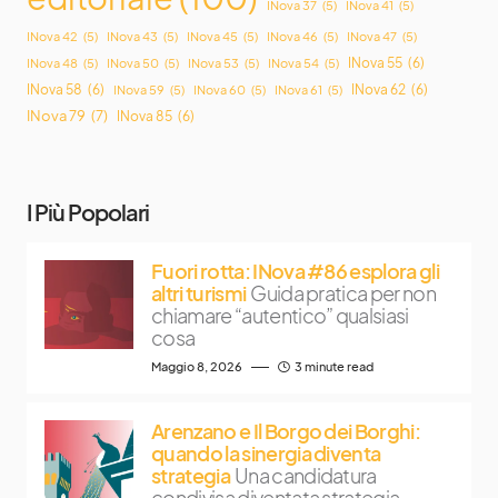
INova 37
(5)
INova 41
(5)
INova 42
(5)
INova 43
(5)
INova 45
(5)
INova 46
(5)
INova 47
(5)
INova 55
(6)
INova 48
(5)
INova 50
(5)
INova 53
(5)
INova 54
(5)
INova 58
(6)
INova 62
(6)
INova 59
(5)
INova 60
(5)
INova 61
(5)
INova 79
(7)
INova 85
(6)
I Più Popolari
Fuori rotta: INova #86 esplora gli
altri turismi
Guida pratica per non
chiamare “autentico” qualsiasi
cosa
Maggio 8, 2026
3 minute read
Arenzano e Il Borgo dei Borghi:
quando la sinergia diventa
strategia
Una candidatura
condivisa diventata strategia