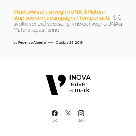
Studiowiki al convegno UNA di Matera
stupisce con la campagna I Temponauti.
Si è
svolto venerdì scorso il primo convegno UNA a
Matera, quest’anno
by
Federico Alberto
Ottobre 23, 2019
3K
367