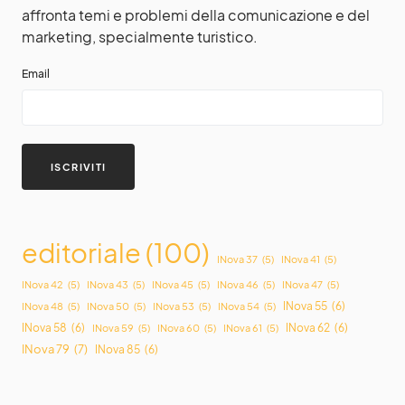
affronta temi e problemi della comunicazione e del
marketing, specialmente turistico.
Email
editoriale
(100)
INova 37
(5)
INova 41
(5)
INova 42
(5)
INova 43
(5)
INova 45
(5)
INova 46
(5)
INova 47
(5)
INova 55
(6)
INova 48
(5)
INova 50
(5)
INova 53
(5)
INova 54
(5)
INova 58
(6)
INova 62
(6)
INova 59
(5)
INova 60
(5)
INova 61
(5)
INova 79
(7)
INova 85
(6)