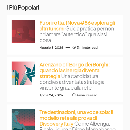
I Più Popolari
Fuori rotta: INova #86 esplora gli
altri turismi
Guida pratica per non
chiamare “autentico” qualsiasi
cosa
Maggio 8, 2026
3 minute read
Arenzano e Il Borgo dei Borghi:
quando la sinergia diventa
strategia
Una candidatura
condivisa diventata strategia
vincente grazie alla rete
Aprile 24, 2026
4 minute read
Tre destinazioni, una voce sola: il
modello rete alla prova di
Discovery Italy
Come Albenga,
Finale Ligure e Diano Marina hanno