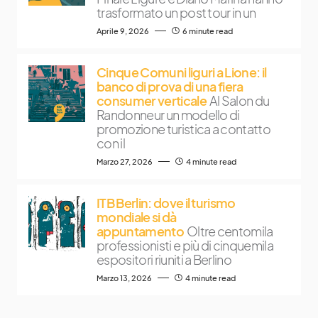
trasformato un post tour in un
Aprile 9, 2026
6 minute read
Cinque Comuni liguri a Lione: il
banco di prova di una fiera
consumer verticale
Al Salon du
Randonneur un modello di
promozione turistica a contatto
con il
Marzo 27, 2026
4 minute read
ITB Berlin: dove il turismo
mondiale si dà
appuntamento
Oltre centomila
professionisti e più di cinquemila
espositori riuniti a Berlino
Marzo 13, 2026
4 minute read