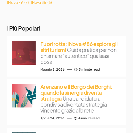
INova 79
(7)
INova 85
(6)
I Più Popolari
Fuori rotta: INova #86 esplora gli
altri turismi
Guida pratica per non
chiamare “autentico” qualsiasi
cosa
Maggio 8, 2026
3 minute read
Arenzano e Il Borgo dei Borghi:
quando la sinergia diventa
strategia
Una candidatura
condivisa diventata strategia
vincente grazie alla rete
Aprile 24, 2026
4 minute read