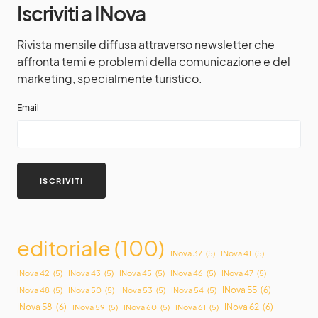
Iscriviti a INova
Rivista mensile diffusa attraverso newsletter che
affronta temi e problemi della comunicazione e del
marketing, specialmente turistico.
Email
editoriale
(100)
INova 37
(5)
INova 41
(5)
INova 42
(5)
INova 43
(5)
INova 45
(5)
INova 46
(5)
INova 47
(5)
INova 55
(6)
INova 48
(5)
INova 50
(5)
INova 53
(5)
INova 54
(5)
INova 58
(6)
INova 62
(6)
INova 59
(5)
INova 60
(5)
INova 61
(5)