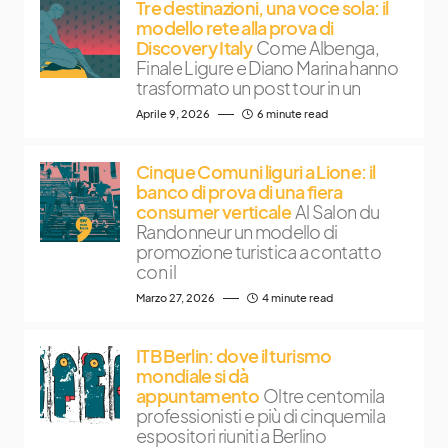
Tre destinazioni, una voce sola: il
modello rete alla prova di
Discovery Italy
Come Albenga,
Finale Ligure e Diano Marina hanno
trasformato un post tour in un
Aprile 9, 2026
6 minute read
Cinque Comuni liguri a Lione: il
banco di prova di una fiera
consumer verticale
Al Salon du
Randonneur un modello di
promozione turistica a contatto
con il
Marzo 27, 2026
4 minute read
ITB Berlin: dove il turismo
mondiale si dà
appuntamento
Oltre centomila
professionisti e più di cinquemila
espositori riuniti a Berlino