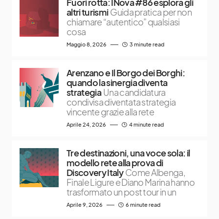
Fuori rotta: INova #86 esplora gli
altri turismi
Guida pratica per non
chiamare “autentico” qualsiasi
cosa
Maggio 8, 2026
3 minute read
Arenzano e Il Borgo dei Borghi:
quando la sinergia diventa
strategia
Una candidatura
condivisa diventata strategia
vincente grazie alla rete
Aprile 24, 2026
4 minute read
Tre destinazioni, una voce sola: il
modello rete alla prova di
Discovery Italy
Come Albenga,
Finale Ligure e Diano Marina hanno
trasformato un post tour in un
Aprile 9, 2026
6 minute read