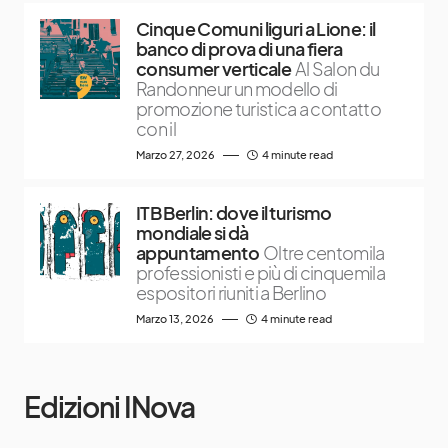
Cinque Comuni liguri a Lione: il
banco di prova di una fiera
consumer verticale
Al Salon du
Randonneur un modello di
promozione turistica a contatto
con il
Marzo 27, 2026
4 minute read
ITB Berlin: dove il turismo
mondiale si dà
appuntamento
Oltre centomila
professionisti e più di cinquemila
espositori riuniti a Berlino
Marzo 13, 2026
4 minute read
Edizioni INova