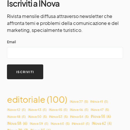
Iscriviti a INova
Rivista mensile diffusa attraverso newsletter che
affronta temi e problemi della comunicazione e del
marketing, specialmente turistico.
Email
editoriale
(100)
INova 37
(5)
INova 41
(5)
INova 42
(5)
INova 43
(5)
INova 45
(5)
INova 46
(5)
INova 47
(5)
INova 55
(6)
INova 48
(5)
INova 50
(5)
INova 53
(5)
INova 54
(5)
INova 58
(6)
INova 62
(6)
INova 59
(5)
INova 60
(5)
INova 61
(5)