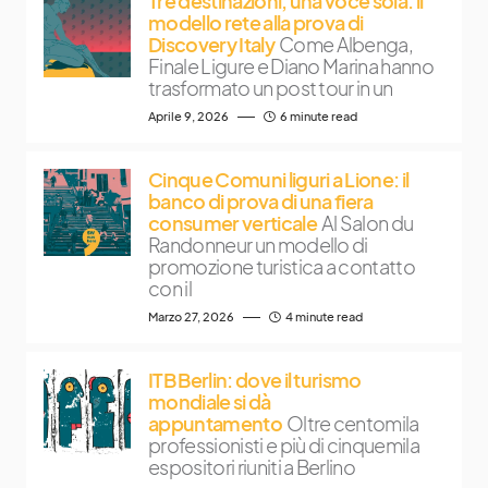
Tre destinazioni, una voce sola: il
modello rete alla prova di
Discovery Italy
Come Albenga,
Finale Ligure e Diano Marina hanno
trasformato un post tour in un
Aprile 9, 2026
6 minute read
Cinque Comuni liguri a Lione: il
banco di prova di una fiera
consumer verticale
Al Salon du
Randonneur un modello di
promozione turistica a contatto
con il
Marzo 27, 2026
4 minute read
ITB Berlin: dove il turismo
mondiale si dà
appuntamento
Oltre centomila
professionisti e più di cinquemila
espositori riuniti a Berlino