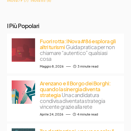
INova 79
(7)
INova 85
(6)
I Più Popolari
Fuori rotta: INova #86 esplora gli
altri turismi
Guida pratica per non
chiamare “autentico” qualsiasi
cosa
Maggio 8, 2026
3 minute read
Arenzano e Il Borgo dei Borghi:
quando la sinergia diventa
strategia
Una candidatura
condivisa diventata strategia
vincente grazie alla rete
Aprile 24, 2026
4 minute read