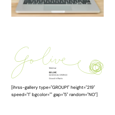
[ihrss-gallery type="GROUP1" height="219"
speed="1" bgcolor="" gap="5" random="NO"]