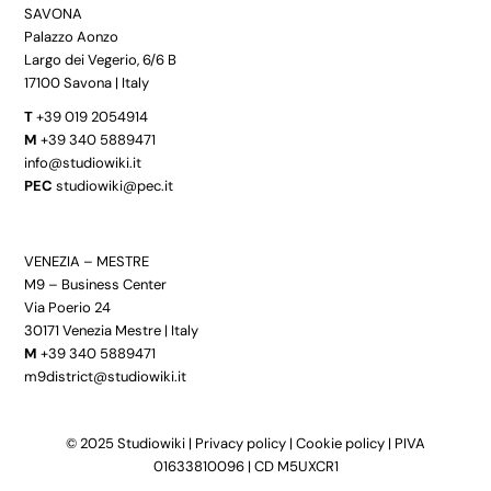
SAVONA
Palazzo Aonzo
Largo dei Vegerio, 6/6 B
17100 Savona | Italy
T
+39 019 2054914
M
+39 340 5889471
info@studiowiki.it
PEC
studiowiki@pec.it
VENEZIA – MESTRE
M9 – Business Center
Via Poerio 24
30171 Venezia Mestre | Italy
M
+39 340 5889471
m9district@studiowiki.it
© 2025 Studiowiki |
Privacy policy
|
Cookie policy
| PIVA
01633810096 | CD M5UXCR1