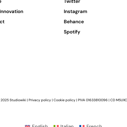
e
Twitter
Innovation
Instagram
ct
Behance
Spotify
 2025 Studiowiki |
Privacy policy
|
Cookie policy
| PIVA 01633810096 | CD M5UXC
English
Italian
French